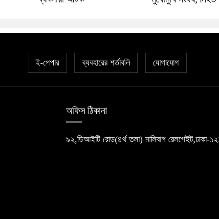
ই-পেপার
ব্যবহারের শর্তাবলি
যোগাযোগ
অফিস ঠিকানা
৯২,ডিআইটি রোড(৪র্থ তলা) মালিবাগ রেলগেইট,ঢাকা-১