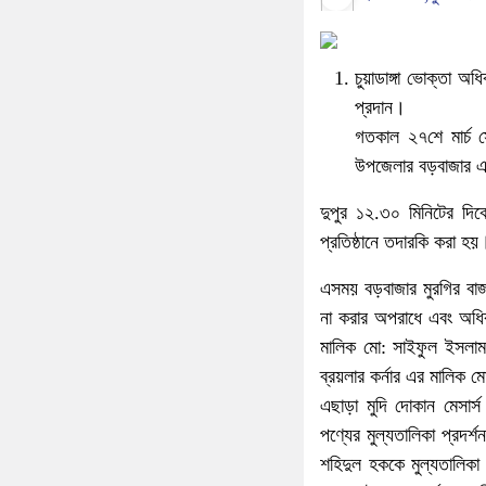
চুয়াডাঙ্গা ভোক্তা অধ
প্রদান।
গতকাল ২৭শে মার্চ স
উপজেলার বড়বাজার এল
দুপুর ১২.৩০ মিনিটের দি
প্রতিষ্ঠানে তদারকি করা হয়
এসময় বড়বাজার মুরগির বাজা
না করার অপরাধে এবং অধিক 
মালিক মো: সাইফুল ইসলাম
ব্রয়লার কর্নার এর মালিক
এছাড়া মুদি দোকান মেসার
পণ্যের মুল্যতালিকা প্রদর
শহিদুল হককে মুল্যতালিকা