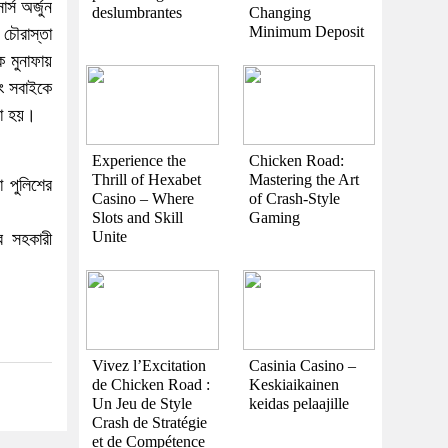
্স অর্জুন
deslumbrantes
Changing
Minimum Deposit
 চৌরাস্তা
ক মুনাফায়
বং সবাইকে
রা হয়।
Experience the
Chicken Road:
Thrill of Hexabet
Mastering the Art
া পুলিশের
Casino – Where
of Crash-Style
Slots and Skill
Gaming
Unite
র সহকারী
Vivez l’Excitation
Casinia Casino –
de Chicken Road :
Keskiaikainen
Un Jeu de Style
keidas pelaajille
Crash de Stratégie
et de Compétence