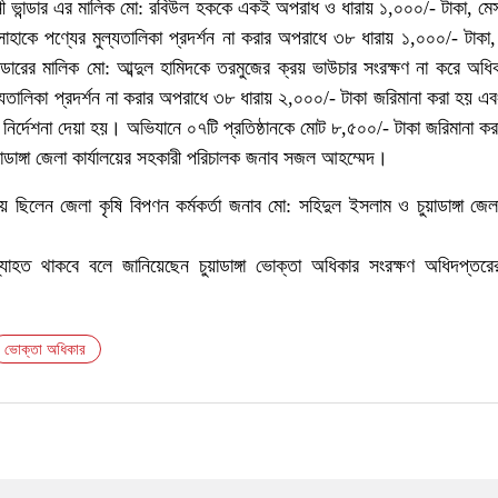
ানী ভান্ডার এর মালিক মো: রবিউল হককে একই অপরাধ ও ধারায় ১,০০০/- টাকা, মেসার
 সাহাকে পণ্যের মুল্যতালিকা প্রদর্শন না করার অপরাধে ৩৮ ধারায় ১,০০০/- টাকা,
ন্ডারের মালিক মো: আব্দুল হামিদকে তরমুজের ক্রয় ভাউচার সংরক্ষণ না করে অধি
যতালিকা প্রদর্শন না করার অপরাধে ৩৮ ধারায় ২,০০০/- টাকা জরিমানা করা হয় এ
 নির্দেশনা দেয়া হয়। অভিযানে ০৭টি প্রতিষ্ঠানকে মোট ৮,৫০০/- টাকা জরিমানা ক
াডাঙ্গা জেলা কার্যালয়ের সহকারী পরিচালক জনাব সজল আহম্মেদ।
য় ছিলেন জেলা কৃষি বিপণন কর্মকর্তা জনাব মো: সহিদুল ইসলাম ও চুয়াডাঙ্গা জেল
যাহত থাকবে বলে জানিয়েছেন চুয়াডাঙ্গা ভোক্তা অধিকার সংরক্ষণ অধিদপ্তরে
ভোক্তা অধিকার