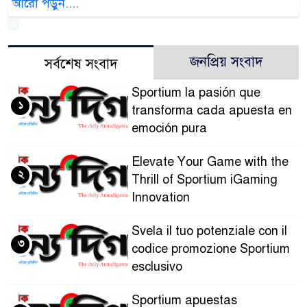
আরো পড়ুন....
জনপ্রিয় সংবাদ
সর্বশেষ সংবাদ
Sportium la pasión que
১
transforma cada apuesta en
emoción pura
Elevate Your Game with the
২
Thrill of Sportium iGaming
Innovation
Svela il tuo potenziale con il
৩
codice promozione Sportium
esclusivo
Sportium apuestas