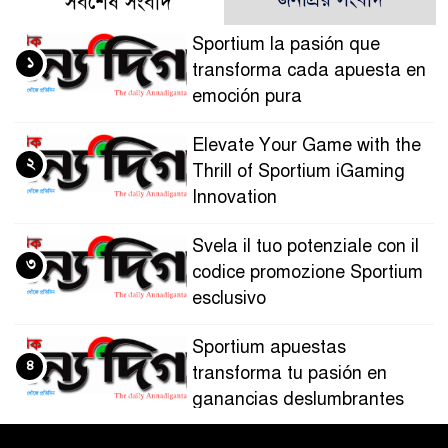
সর্বশেষ সংবাদ
Sportium la pasión que
১
transforma cada apuesta en
emoción pura
Elevate Your Game with the
২
Thrill of Sportium iGaming
Innovation
Svela il tuo potenziale con il
৩
codice promozione Sportium
esclusivo
Sportium apuestas
৪
transforma tu pasión en
ganancias deslumbrantes
Unlock Thrilling Wins with