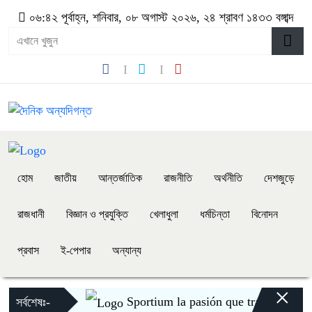
০৬:৪২ পূর্বাহ্ন, শনিবার, ০৮ অগাস্ট ২০২৬, ২৪ শ্রাবণ ১৪৩৩ বঙ্গাব্দ
হোম
জাতীয়
আন্তর্জাতিক
রাজনীতি
অর্থনীতি
দেশজুড়ে
রাজধানী
বিজ্ঞান ও প্রযুক্তি
খেলাধুলা
ধর্মচিন্তা
বিনোদন
প্রবাস
ই-পেপার
অন্যান্য
×
Sportium la pasión que transforma ca
সর্বশেষঃ-