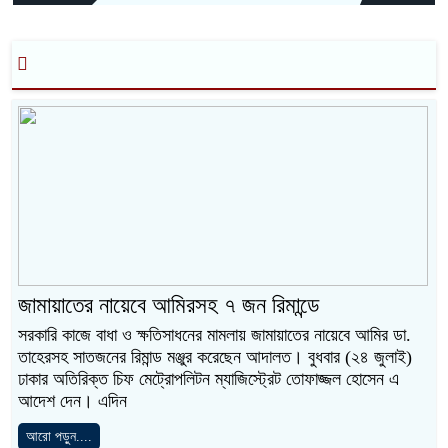
জামায়াতের নায়েবে আমিরসহ ৭ জন রিমান্ডে
সরকারি কাজে বাধা ও ক্ষতিসাধনের মামলায় জামায়াতের নায়েবে আমির ডা.
তাহেরসহ সাতজনের রিমান্ড মঞ্জুর করেছেন আদালত। বুধবার (২৪ জুলাই)
ঢাকার অতিরিক্ত চিফ মেট্রোপলিটন ম্যাজিস্ট্রেট তোফাজ্জল হোসেন এ
আদেশ দেন। এদিন
আরো পড়ুন....