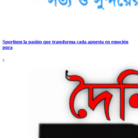
Sportium la pasión que transforma cada apuesta en emoción
pura
১