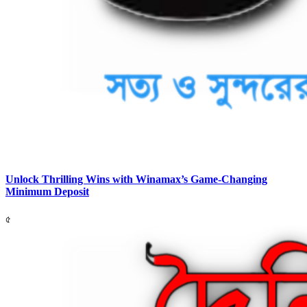
Unlock Thrilling Wins with Winamax’s Game-Changing
Minimum Deposit
৫