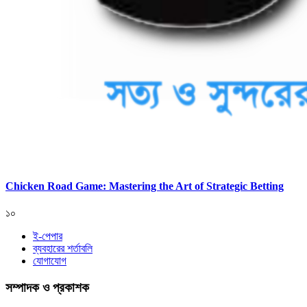
Chicken Road Game: Mastering the Art of Strategic Betting
১০
ই-পেপার
ব্যবহারের শর্তাবলি
যোগাযোগ
সম্পাদক ও প্রকাশক