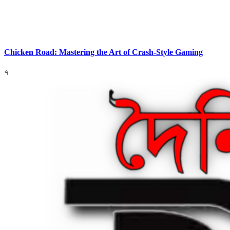
Chicken Road: Mastering the Art of Crash-Style Gaming
৭