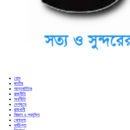
হোম
জাতীয়
আন্তর্জাতিক
রাজনীতি
অর্থনীতি
দেশজুড়ে
রাজধানী
বিজ্ঞান ও প্রযুক্তি
খেলাধুলা
ধর্মচিন্তা