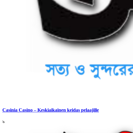
Casinia Casino – Keskiaikainen keidas pelaajille
৯