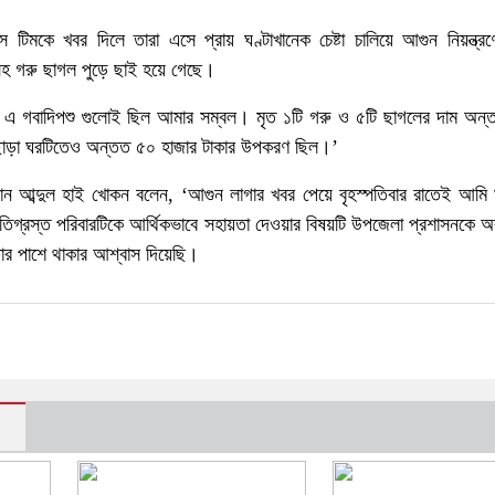
ভিস টিমকে খবর দিলে তারা এসে প্রায় ঘণ্টাখানেক চেষ্টা চালিয়ে আগুন নিয়ন্ত
হ গরু ছাগল পুড়ে ছাই হয়ে গেছে।
, এ গবাদিপশু গুলোই ছিল আমার সম্বল। মৃত ১টি গরু ও ৫টি ছাগলের দাম অন্
াড়া ঘরটিতেও অন্তত ৫০ হাজার টাকার উপকরণ ছিল।’
ান আব্দুল হাই খোকন বলেন, ‘আগুন লাগার খবর পেয়ে বৃহস্পতিবার রাতেই আমি 
ষতিগ্রস্ত পরিবারটিকে আর্থিকভাবে সহায়তা দেওয়ার বিষয়টি উপজেলা প্রশাসনকে 
ার পাশে থাকার আশ্বাস দিয়েছি।