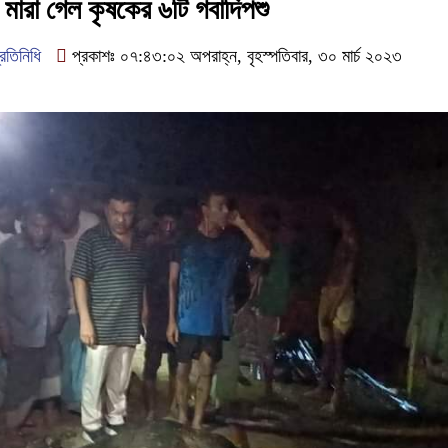
 মারা গেল কৃষকের ৬টি গবাদিপশু
রতিনিধি
প্রকাশঃ ০৭:৪৩:০২ অপরাহ্ন, বৃহস্পতিবার, ৩০ মার্চ ২০২৩