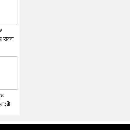
 ও
য় হামলা
াক
যাত্রী