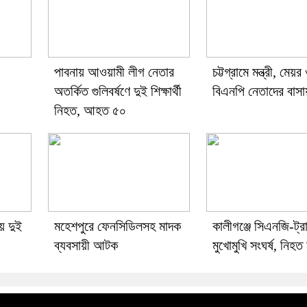
পাবনায় আওয়ামী লীগ নেতার
চট্টগ্রামে মন্ত্রী, মেয়র
অতর্কিত গুলিবর্ষণে দুই শিক্ষার্থী
বিএনপি নেতাদের বাসা
নিহত, আহত ৫০
য় দুই
মহেশপুরে ফেনসিডিলসহ মাদক
কালীগঞ্জে সিএনজি-ট্র
ব্যবসায়ী আটক
মুখোমুখি সংঘর্ষ, নিহত 