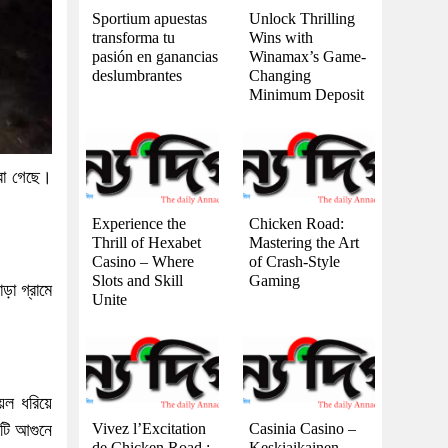
Sportium apuestas
Unlock Thrilling
transforma tu
Wins with
pasión en ganancias
Winamax’s Game-
deslumbrantes
Changing
Minimum Deposit
ারা গেছে।
Experience the
Chicken Road:
Thrill of Hexabet
Mastering the Art
Casino – Where
of Crash-Style
Slots and Skill
Gaming
ড়া গ্রামে
Unite
য়েল ধরিয়ে
রটি আগুনে
Vivez l’Excitation
Casinia Casino –
de Chicken Road :
Keskiaikainen