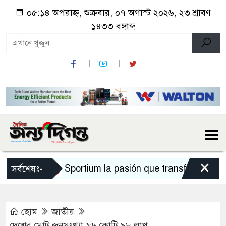
০৫:১৪ অপরাহ্ন, শুক্রবার, ০৭ অগাস্ট ২০২৬, ২৩ শ্রাবণ
১৪৩৩ বঙ্গাব্দ
×
Sportium la pasión que transforma cada
সর্বশেষঃ-
হোম
জাতীয়
দেশের মোট জনসংখ্যা ১৬ কোটি ৯৮ লাখ