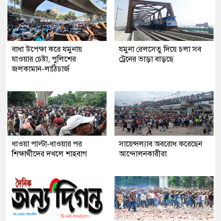
বাধা উপেক্ষা করে যমুনায়
যমুনা রেলসেতু দিয়ে চলা সব
যাওয়ার চেষ্টা, পুলিশের
ট্রেনের ভাড়া বাড়ছে
জলকামান-লাঠিচার্জ
ধাওয়া পাল্টা-ধাওয়ার পর
সায়েন্সল্যাব অবরোধ করেছেন
শিক্ষার্থীদের দখলে শাহবাগ
আন্দোলনকারীরা