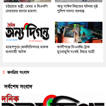
চট্টগ্রামে মন্ত্রী, মেয়র ও বিএনপি
আবু সাঈদ নিহতের ঘটনায় দুই
নেতাদের বাসায় হামলা
পুলিশ সদস্য বরখাস্ত
মহেশপুরে ফেনসিডিলসহ মাদক
কালীগঞ্জে সিএনজি-ট্রাক
ব্যবসায়ী আটক
মুখোমুখি সংঘর্ষ, নিহত যাত্রী
জনপ্রিয় সংবাদ
সর্বশেষ সংবাদ