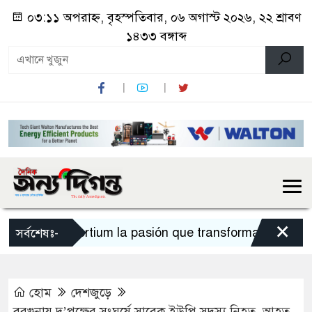
০৩:১১ অপরাহ্ন, বৃহস্পতিবার, ০৬ অগাস্ট ২০২৬, ২২ শ্রাবণ
১৪৩৩ বঙ্গাব্দ
×
Sportium la pasión que transforma cada apues
সর্বশেষঃ-
হোম
দেশজুড়ে
বরগুনায় দু’পক্ষের সংঘর্ষে সাবেক ইউপি সদস্য নিহত, আহত