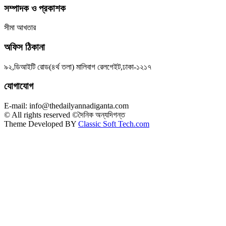
সম্পাদক ও প্রকাশক
সীমা আখতার
অফিস ঠিকানা
৯২,ডিআইটি রোড(৪র্থ তলা) মালিবাগ রেলগেইট,ঢাকা-১২১৭
যোগাযোগ
E-mail: info@thedailyannadiganta.com
© All rights reserved ©দৈনিক অন্যদিগন্ত
Theme Developed BY
Classic Soft Tech.com