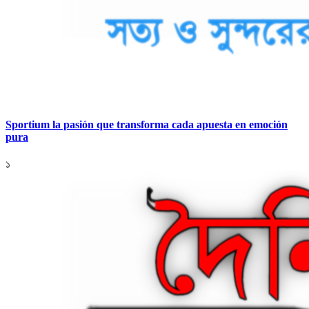
Sportium la pasión que transforma cada apuesta en emoción
pura
১