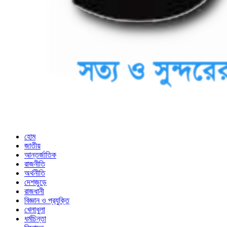
হোম
জাতীয়
আন্তর্জাতিক
রাজনীতি
অর্থনীতি
দেশজুড়ে
রাজধানী
বিজ্ঞান ও প্রযুক্তি
খেলাধুলা
ধর্মচিন্তা