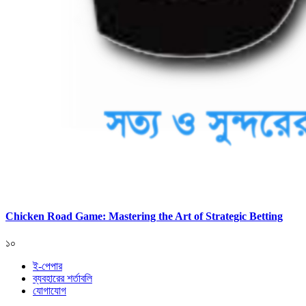
Chicken Road Game: Mastering the Art of Strategic Betting
১০
ই-পেপার
ব্যবহারের শর্তাবলি
যোগাযোগ