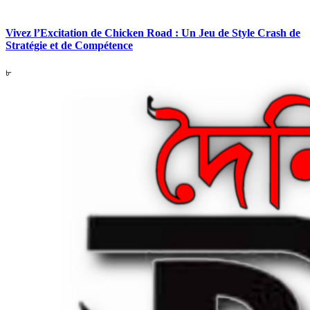
Vivez l’Excitation de Chicken Road : Un Jeu de Style Crash de
Stratégie et de Compétence
৮