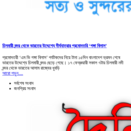
চিলমারী বন্দর থেকে ভারতের উদ্দেশ্যে দীর্ঘযাত্রার প্রমোদতরি ‘গঙ্গা বিলাস’
প্রমোদতরী ‘এম ভি গঙ্গা বিলাস’ পর্যটকদের নিয়ে টানা ১৫দিন বাংলাদেশ ভ্রমন শেষে
ভারতের উদ্দেশ্যে চিলমারী বন্দর ছেড়ে গেছে। ১৭ ফেব্রুয়ারী সকাল ৭টায় চিলমারী নদী
বন্দর থেকে ভারতের আসাম রাজ্যের ধুবড়ি
আরো পড়ুন....
সর্বশেষ সংবাদ
জনপ্রিয় সংবাদ