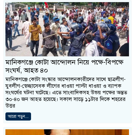
মানিকগঞ্জে কোটা আন্দোলন নিয়ে পক্ষে-বিপক্ষে
সংঘর্ষ, আহত ৪০
মানিকগঞ্জে কোটা সংস্কার আন্দোলনকারীদের সাথে ছাত্রলীগ-
যুবলীগ-স্বেচ্ছাসেবক লীগের ধাওয়া পাল্টা ধাওয়া ও ব্যাপক
সংঘর্ষের ঘটনা ঘটেছে। এতে সাংবাদিকসহ উভয় পক্ষের অন্তত
৩০-৪০ জন আহত হয়েছে। সকাল সাড়ে ১১টার দিকে শহরের
উত্তর
আরো পড়ুন....