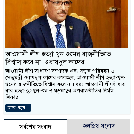
আওয়ামী লীগ হত্যা-খুন-গুমের রাজনীতিতে
বিশ্বাস করে না: ওবায়দুল কাদের
আওয়ামী লীগ সাধারণ সম্পাদক এবং সড়ক পরিবহন ও
সেতুমন্ত্রী ওবায়দুল কাদের বলেছেন, আওয়ামী লীগ হত্যা-খুন-
গুমের রাজনীতিতে বিশ্বাস করে না। বরং আওয়ামী লীগই বার
বার হত্যা-ক্যু-খুন-গুম ও ষড়যন্ত্রের অপরাজনীতির নির্মম
শিকার
আরো পড়ুন....
জনপ্রিয় সংবাদ
সর্বশেষ সংবাদ