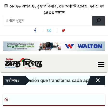
০৮:২৬ অপরাহ্ন, বৃহস্পতিবার, ০৬ অগাস্ট ২০২৬, ২২ শ্রাবণ
১৪৩৩ বঙ্গাব্দ
×
Sportium la pasión que transforma cada apuesta en e
সর্বশেষঃ-