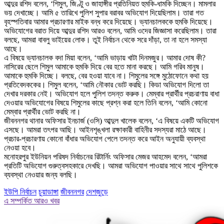
আব্দুর রশিদ বলেন, ‘শিমুল, জিণ্টু ও জাহাঙ্গীর প্রতিনিয়ত হুমকি-ধামকি দিচ্ছেন। মামলার
ভয় দেখাচ্ছে। আমি ৫ তারিখে পুলিশ সুপার বরাবর অভিযোগ দিয়েছিলাম। তারা গত
বৃহস্পতিবার আমার প্রচারণার মাইক বন্ধ করে দিয়েছে। ভ্যানচালককে হুমকি দিয়েছে।
অভিযোগের বরাত দিয়ে আব্দুর রশিদ আরও বলেন, আমি ওদের জিজ্ঞাসা করেছিলাম। তারা
বলছে, আমরা বাবলু ভাইয়ের লোক। তুই নির্বাচন থেকে সরে দাঁড়া, তা না হলে সমস্যা
আছে।
এ বিষয়ে ভ্যানচালক বদা মিয়া বলেন, ‘আমি ভাড়ায় খাটা দিনমজুর। আমার দোষ কী?
নাসিরের ছেলে শিমুল আমাকে হুমকি দিয়ে বের হতে মানা করছে। আমি গরিব মানুষ।
আমাকে হুমকি দিচ্ছে। বলছে, বের হওয়া যাবে না। শিমুলের সঙ্গে মুঠোফোনে কথা হয়
প্রতিবেদককের। শিমুল বলেন, ‘আমি নৌকার ভোট করছি। কিডা অভিযোগ দিলো তা
দেখার দরকার নেই। অভিযোগ হলে পুলিশ তদন্ত করুক। মেম্বার প্রার্থীর প্রচরাণায় বাধা
দেওয়ার অভিযোগের বিষয়ে শিমুলের কাছে প্রশ্ন করা হলে তিনি বলেন, ‘আমি কোনো
মেম্বার প্রার্থীর ভোট করছি না।
জীবননগর থানার অফিসার ইনচার্জ (ওসি) আব্দুল খালেক বলেন, ‘এ বিষয়ে একটি অভিযোগ
এসছে। আমরা তৎপর আছি। আইনশৃঙ্খলা রক্ষাকারী বাহিনীর সদস্যরা মাঠে আছে।
প্রচার-প্রচারণায় কোনো বাঁধার অভিযোগ পেলে তদন্ত করে আইন অনুযায়ী ব্যবস্থা
নেওয়া হবে।
মনোহরপুর ইউনিয়ন পরিষদ নির্বাচনের রিটার্নিং অফিসার মেজর আহমেদ বলেন, ‘আমরা
প্রতিটি অভিযোগ গুরুত্বসহকারে দেখছি। আমরা অভিযোগ পাওয়ার সাথে সাথে পুলিশকে
ব্যবস্থা নেওয়ার জন্য বলছি।
ইউপি নির্বাচন
চুয়াডাঙ্গা
জীবননগর
দেশজুড়ে
এ সম্পর্কিত আরও খবর