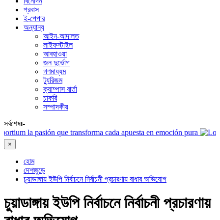
বিনোদন
প্রবাস
ই-পেপার
অন্যান্য
আইন-আদালত
লাইফস্টাইল
আবহাওয়া
জন দুর্ভোগ
গণমাধ্যম
ট্যুরিজম
ক্যাম্পাস বার্তা
চাকরি
সম্পাদকীয়
সর্বশেষঃ-
asión que transforma cada apuesta en emoción pura
Elevate Yo
×
হোম
দেশজুড়ে
চুয়াডাঙ্গায় ইউপি নির্বাচনে নির্বাচনী প্রচারণায় বাধার অভিযোগ
চুয়াডাঙ্গায় ইউপি নির্বাচনে নির্বাচনী প্রচারণায়