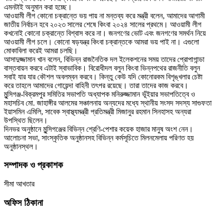
এমনটাই অনুমান করা হচ্ছে।
আওয়ামী লীগ কোনো চক্রান্তে ভয় পায় না মন্তব্য করে মন্ত্রী বলেন, আমাদের আগামী
জাতীয় নির্বাচন হবে ২০২৩ সালের শেষে কিংবা ২০২৪ সালের প্রথমে। আওয়ামী লীগ
কখনোই কোনো চক্রান্তে বিশ্বাস করে না। জনগণের ভোট এবং জনগণের সমর্থন নিয়ে
আওয়ামী লীগ চলে। কোনো ষড়যন্ত্র কিংবা চক্রান্তকে আমরা ভয় পাই না। এগুলো
মোকাবিলা করেই আমরা চলছি।
আসাদুজ্জামান খান বলেন, বিভিন্ন রাজনৈতিক দল ইলেকশনের সময় তাদের প্রোপাগান্ডা
বাস্তবায়ন করবে এটাই স্বাভাবিক। বিরোধীদল বলুন কিংবা ভিন্নপথের রাজনীতি বলুন
সবাই যার যার কৌশল অবলম্বন করবে। কিন্তু কেউ যদি কোনোরকম বিশৃঙ্খলার চেষ্টা
করে তাহলে আমাদের গোয়েন্দা বাহিনী তৎপর রয়েছে। তারা তাদের কাজ করবে।
মুন্সিগঞ্জ-বিক্রমপুর সমিতির সভাপতি অধ্যাপক মনিরুজ্জামান ভূঁইয়ার সভাপতিত্বে ও
মহাসচিব মো. জাহাঙ্গীর আলমের সঞ্চালনায় অন্যদের মধ্যে স্থানীয় সংসদ সদস্য সাগুফতা
ইয়াসমিন এমিলি, সাবেক স্বাস্থ্যমন্ত্রী প্রতিমন্ত্রী মিজানুর রহমান সিনহাসহ অন্যরা
উপস্থিত ছিলেন।
দিনভর অনুষ্ঠানে মুন্সিগঞ্জের বিভিন্ন শ্রেণি-পেশার কয়েক হাজার মানুষ অংশ নেন।
আলোচনা সভা, সাংস্কৃতিক অনুষ্ঠানসহ বিভিন্ন কর্মসূচিতে মিলনমেলায় পরিণত হয়
অনুষ্ঠানস্থল।
সম্পাদক ও প্রকাশক
সীমা আখতার
অফিস ঠিকানা