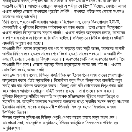
স্বরাষ্ট্রমন্ত্রী বলেন, সম্প্রতি ঘটা বিস্ফোরণের সঙ্গে এখনো পর্যন্ত কোনো নাশকতার
প্রচেষ্টা দেখিনি। আমাদের গোয়েন্দা সংস্থা এ পর্যন্ত যে রিপোর্ট দিয়েছে, সেখানে আমরা
এখনো পর্যন্ত কোনো নাশকতার প্রচেষ্টা দেখিনি। নাশকতা পরিকল্পনার কোনো সংবাদও
আমাদের কাছে আসেনি।
তিনি বলেন, প্রত্যেকটি জায়গায় আমাদের বিশেষজ্ঞ দল, বোম্ব ডিসপোজাল ইউনিট,
সেনাবাহিনী ও পুলিশের বিশেষজ্ঞ পর্যবেক্ষক দল কাজ করছে। তারা কোনো বিস্ফোরণে
এখনো পর্যন্ত বিস্ফোরকের সন্ধান পাননি। এখনো পর্যন্ত অনুসন্ধান চলছে, আমাদের
ধারণা গ্যাস থেকে এ বিস্ফোরণের ঘটনা ঘটেছে। গুলিস্তানের সিদ্দিক বাজারের ঘটনাটি
এমনটাই অনুমান করা হচ্ছে।
আওয়ামী লীগ কোনো চক্রান্তে ভয় পায় না মন্তব্য করে মন্ত্রী বলেন, আমাদের আগামী
জাতীয় নির্বাচন হবে ২০২৩ সালের শেষে কিংবা ২০২৪ সালের প্রথমে। আওয়ামী লীগ
কখনোই কোনো চক্রান্তে বিশ্বাস করে না। জনগণের ভোট এবং জনগণের সমর্থন নিয়ে
আওয়ামী লীগ চলে। কোনো ষড়যন্ত্র কিংবা চক্রান্তকে আমরা ভয় পাই না। এগুলো
মোকাবিলা করেই আমরা চলছি।
আসাদুজ্জামান খান বলেন, বিভিন্ন রাজনৈতিক দল ইলেকশনের সময় তাদের প্রোপাগান্ডা
বাস্তবায়ন করবে এটাই স্বাভাবিক। বিরোধীদল বলুন কিংবা ভিন্নপথের রাজনীতি বলুন
সবাই যার যার কৌশল অবলম্বন করবে। কিন্তু কেউ যদি কোনোরকম বিশৃঙ্খলার চেষ্টা
করে তাহলে আমাদের গোয়েন্দা বাহিনী তৎপর রয়েছে। তারা তাদের কাজ করবে।
মুন্সিগঞ্জ-বিক্রমপুর সমিতির সভাপতি অধ্যাপক মনিরুজ্জামান ভূঁইয়ার সভাপতিত্বে ও
মহাসচিব মো. জাহাঙ্গীর আলমের সঞ্চালনায় অন্যদের মধ্যে স্থানীয় সংসদ সদস্য সাগুফতা
ইয়াসমিন এমিলি, সাবেক স্বাস্থ্যমন্ত্রী প্রতিমন্ত্রী মিজানুর রহমান সিনহাসহ অন্যরা
উপস্থিত ছিলেন।
দিনভর অনুষ্ঠানে মুন্সিগঞ্জের বিভিন্ন শ্রেণি-পেশার কয়েক হাজার মানুষ অংশ নেন।
আলোচনা সভা, সাংস্কৃতিক অনুষ্ঠানসহ বিভিন্ন কর্মসূচিতে মিলনমেলায় পরিণত হয়
অনুষ্ঠানস্থল।