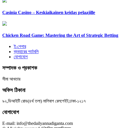
Casinia Casino – Keskiaikainen keidas pelaajille
Chicken Road Game: Mastering the Art of Strategic Betting
ই-পেপার
ব্যবহারের শর্তাবলি
যোগাযোগ
সম্পাদক ও প্রকাশক
সীমা আখতার
অফিস ঠিকানা
৯২,ডিআইটি রোড(৪র্থ তলা) মালিবাগ রেলগেইট,ঢাকা-১২১৭
যোগাযোগ
E-mail: info@thedailyannadiganta.com