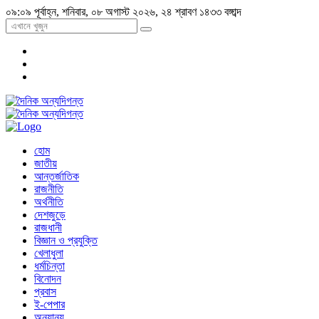
০৯:০৯ পূর্বাহ্ন, শনিবার, ০৮ অগাস্ট ২০২৬, ২৪ শ্রাবণ ১৪৩৩ বঙ্গাব্দ
হোম
জাতীয়
আন্তর্জাতিক
রাজনীতি
অর্থনীতি
দেশজুড়ে
রাজধানী
বিজ্ঞান ও প্রযুক্তি
খেলাধুলা
ধর্মচিন্তা
বিনোদন
প্রবাস
ই-পেপার
অন্যান্য