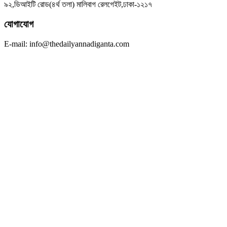
৯২,ডিআইটি রোড(৪র্থ তলা) মালিবাগ রেলগেইট,ঢাকা-১২১৭
যোগাযোগ
E-mail: info@thedailyannadiganta.com