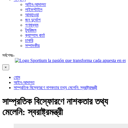
আইন-আদালত
লাইফস্টাইল
আবহাওয়া
জন দুর্ভোগ
গণমাধ্যম
ট্যুরিজম
ক্যাম্পাস বার্তা
চাকরি
সম্পাদকীয়
সর্বশেষঃ-
Sportium la pasión que transforma cada apuesta en emoción p
×
হোম
আইন-আদালত
সাম্প্রতিক বিস্ফোরণে নাশকতার তথ্য মেলেনি: স্বরাষ্ট্রমন্ত্রী
সাম্প্রতিক বিস্ফোরণে নাশকতার তথ্য
মেলেনি: স্বরাষ্ট্রমন্ত্রী