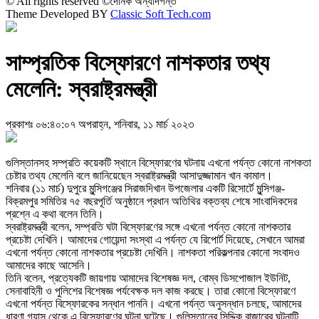
© All rights reserved ©দৈনিক অন্যদিগন্ত
Theme Developed BY
Classic Soft Tech.com
সাম্প্রতিক বিস্ফোরণে নাশকতার তথ্য
মেলেনি: স্বরাষ্ট্রমন্ত্রী
প্রকাশঃ ০৬:৪০:০৭ অপরাহ্ন, শনিবার, ১১ মার্চ ২০২৩
গুলিস্তানসহ সম্প্রতি কয়েকটি স্থানে বিস্ফোরণের ঘটনায় এখনো পর্যন্ত কোনো নাশকতা
চেষ্টার তথ্য মেলেনি বলে জানিয়েছেন স্বরাষ্ট্রমন্ত্রী আসাদুজ্জামান খান কামাল।
শনিবার (১১ মার্চ) দুপুরে মুন্সিগঞ্জের সিরাজদিখান উপজেলার একটি রিসোর্টে মুন্সিগঞ্জ-
বিক্রমপুর সমিতির ৭৫ বছরপূর্তি অনুষ্ঠানে প্রধান অতিথির বক্তব্য শেষে সাংবাদিকদের
প্রশ্নে এ কথা বলেন তিনি।
স্বরাষ্ট্রমন্ত্রী বলেন, সম্প্রতি ঘটা বিস্ফোরণের সঙ্গে এখনো পর্যন্ত কোনো নাশকতার
প্রচেষ্টা দেখিনি। আমাদের গোয়েন্দা সংস্থা এ পর্যন্ত যে রিপোর্ট দিয়েছে, সেখানে আমরা
এখনো পর্যন্ত কোনো নাশকতার প্রচেষ্টা দেখিনি। নাশকতা পরিকল্পনার কোনো সংবাদও
আমাদের কাছে আসেনি।
তিনি বলেন, প্রত্যেকটি জায়গায় আমাদের বিশেষজ্ঞ দল, বোম্ব ডিসপোজাল ইউনিট,
সেনাবাহিনী ও পুলিশের বিশেষজ্ঞ পর্যবেক্ষক দল কাজ করছে। তারা কোনো বিস্ফোরণে
এখনো পর্যন্ত বিস্ফোরকের সন্ধান পাননি। এখনো পর্যন্ত অনুসন্ধান চলছে, আমাদের
ধারণা গ্যাস থেকে এ বিস্ফোরণের ঘটনা ঘটেছে। গুলিস্তানের সিদ্দিক বাজারের ঘটনাটি