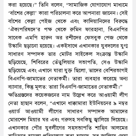
করা হয়েছে।” তিনি বলেন, “সামাজিক যোগাযোগ মাধ্যমে
‘বাঁশের কেল্লা’ কারা পরিচালনা করে আপনারা জানেন। সেই
বাঁশের কেল্লা পেইজ থেকে এবং কাদিয়ানিদের বিরুদ্ধে
‘ঐক্যপরিষদে’র পক্ষ থেকে রুমিন ফারহানা, বিএনপির
সাবেক এমপি হারুন অর রশীদের ফেসবুক পেজ থেকে
উস্কানি ছড়ানো হয়েছে। একইসাথে এখানকার যুবদলের যুগ্ম
সাধারণ সম্পাদক তার মোটর সাইকেল সংক্রান্ত উস্কানি
ছড়িয়েছে, শিবিরের তেঁতুলিয়ার সভাপতি, সেও উস্কানি
ছড়িয়েছে এবং এখানে যারা যুক্ত ছিলো, তাদের বেশিরভাগই
বিএনপি-জামাতের নেতাকর্মী। তারা ব্যবহার করেছে অন্য
ব্যানার, কিন্তু মূলত: তারা বিএনপি-জামাতের নেতাকর্মী।”
ক্ষতিগ্রস্তদের কয়েকজনের নাম উল্লেখ করে আওয়ামী লীগ
নেতা হাছান বলেন, “এখানে ধাক্কামারা ইউনিয়নের ৯ নম্বর
ওয়ার্ড আওয়ামী লীগের সাধারণ সম্পাদক আমাদের
মোরশেদ মিয়ার ঘর এবং গরুসহ সবকিছু জ্বালিয়ে দিয়েছে।
এখানকার পৌর যুবলীগের সহসভাপতি শাহিন আলমের
বাড়িঘরে হামলা পরিচালনা করা হয়েছে, সব জ্বালিয়ে দেয়া