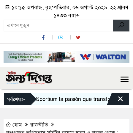
১০:১৫ অপরাহ্ন, বৃহস্পতিবার, ০৬ অগাস্ট ২০২৬, ২২ শ্রাবণ
১৪৩৩ বঙ্গাব্দ
×
Sportium la pasión que transforma cada a
সর্বশেষঃ-
হোম
রাজনীতি
পঞ্চগড়ের অগ্নিসন্ত্রাস মনিটর হয়েছে ঢাকা ও লন্ডন থেকে :