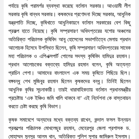
পর্যায়ে কৃষি পরামর্শর ব্যবস্থা করেছে বর্তমান সরকার। আওয়ামী লীগ
সরকার কৃষি বান্ধব সরকার। কষকদের প্রণোদনা দিচ্ছে সরকার, আধুনিক
যন্ত্রপাতি দিচ্ছে, কৃষিখাতে আধুনিকায়নে বর্তমান সরকারের বেশ কিছু
প্রকল্প হাতে নিয়েছে। কৃষি সম্প্রসারণ অধিদপ্তরের যশোর অঞ্চলের
অতিরিক্ত পরিচালক কৃষিবিদ আবু হোসেনের সভাপতিত্বে মেলায় প্রধান
আলোচক হিসেবে উপস্থিত ছিলেন, কৃষি সম্প্রসারণ অধিদপ্তরের সাবেক
মহা পরিচালক ও এপিএক্সপার্ট পোলের সদস্য কৃষিবিদ হামিদুর রহমান।
প্রধান আলোচকের বক্তব্যে হামিদুর রহমান বলেন, কৃষি অত্যন্ত
প্রাচিন পেশা। আমাদের বাংলাদেশ এক সময় কৃষিতে পিছিয়ে ছিল।
বঙ্গবন্ধু শেখ মুজিবুর রহমান ছিলেন কৃষকদের বন্ধু। তিনিই ছিলেন
আধুনিক কৃষির সূচনাকারী। তারই ধারাবাহিকতায় বর্তমান প্রধানমন্ত্রীর
প্রচেষ্টায় ‘এক ইঞ্চিও জমি খালি থাকবে না’ এই নির্দেশনা কে বাস্তবায়ন
করতে চেষ্টা করছে কৃষি বিভাগ।
কৃষক সমাবেশে অন্যদের মধ্যে বক্তব্য রাখেন, কন্দাল ফসল উন্নয়ন
প্রকল্পের পরিচালক মোখলেছুর রহমান, মেহেরপুর জেলা প্রশাসক ড.
মোহাম্মদ মুনসুর আলম খান, অতিরিক্ত পুলিশ সুপার জামিরুল ইসলাম।