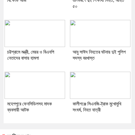
বিক্ষোভ আজ
গুলিবর্ষণে দুই শিক্ষার্থী নিহত, আহত
৫০
চট্টগ্রামে মন্ত্রী, মেয়র ও বিএনপি
আবু সাঈদ নিহতের ঘটনায় দুই পুলিশ
নেতাদের বাসায় হামলা
সদস্য বরখাস্ত
মহেশপুরে ফেনসিডিলসহ মাদক
কালীগঞ্জে সিএনজি-ট্রাক মুখোমুখি
ব্যবসায়ী আটক
সংঘর্ষ, নিহত যাত্রী