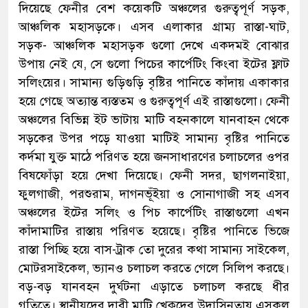
দিয়েছে ফেনীর বেশ কয়েকটি অঞ্চলের গুরুত্বপূর্ণ সড়ক,
আঞ্চলিক মহাসড়কে। এসব এলাকার গ্রাম্য রাস্তা-ঘাট,
সড়ক- আঞ্চলিক মহাসড়ক গুলো দেখে একদমই বোঝার
উপায় নেই যে, সে গুলো পিচের কার্পেটিং কিংবা ইটের ফ্লাট
সলিংয়ের। সামান্য গুড়িগুড়ি বৃষ্টির পানিতে কাঁদায় একাকার
হয়ে গেছে অত্যান্ত ব্যস্ততম ও গুরুত্বপূর্ণ এই রাস্তাগুলো। ফেনী
অঞ্চলের বিভিন্ন ইট ভাটায় মাটি বহনকালে যানবাহন থেকে
সড়কের উপর পড়ে যাওয়া মাটিই সামান্য বৃষ্টির পানিতে
কর্দমা যুক্ত মাঠে পরিণত হয়ে জনসাধারণের চলাচলের ওপর
বিষফোঁড়া হয়ে দেখা দিয়েছে। ফেনী সদর, ছাগলনাইয়া,
ফুলগাজী, পরশুরাম, দাগনভূঁইয়া ও সোনাগাজী সহ এসব
অঞ্চলের ইটের সলিং ও পিচ কার্পেটিং রাস্তাগুলো এখন
কাঁদামাটির রাস্তায় পরিণত হয়েছে। বৃষ্টির পানিতে ভিজে
রাস্তা পিচ্ছি হয়ে বাস-ট্রাক তো দুরের কথা সামান্য সাইকেল,
মোটরসাইকেল, ভ্যানও চলাচল করতে গেলে সিলিপ করছে।
বড়-বড় যানবহন দুর্ঘটনা এড়াতে চলাচল করছে ধীর
গতিতে। স্থানীয়দের দাবী মাটি খেকুদের উদাসিনতায় এসকল