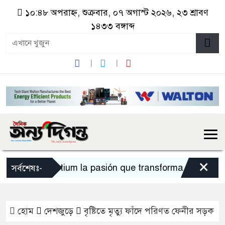
১০:৪৮ অপরাহ্ন, শুক্রবার, ০৭ অগাস্ট ২০২৬, ২৩ শ্রাবণ
১৪৩৩ বঙ্গাব্দ
×
Sportium la pasión que transforma cada apues
সর্বশেষঃ-
হোম
দেশজুড়ে
বৃষ্টিতে মৃত্যু ফাঁদে পরিণত ফেনীর সড়ক