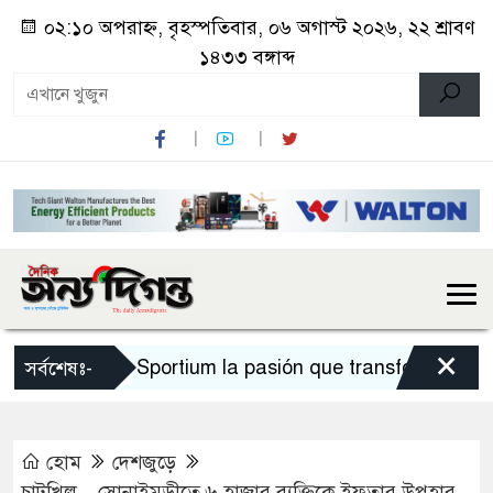
০২:১০ অপরাহ্ন, বৃহস্পতিবার, ০৬ অগাস্ট ২০২৬, ২২ শ্রাবণ
১৪৩৩ বঙ্গাব্দ
×
Sportium la pasión que transforma cada a
সর্বশেষঃ-
হোম
দেশজুড়ে
চাটখিল – সোনাইমুড়ীতে ৬ হাজার ব্যক্তিকে ইফতার উপহার