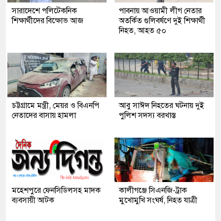
সারাদেশে পলিটেকনিক
পাবনায় আওয়ামী লীগ নেতার
শিক্ষার্থীদের বিক্ষোভ আজ
অতর্কিত গুলিবর্ষণে দুই শিক্ষার্থী
নিহত, আহত ৫০
চট্টগ্রামে মন্ত্রী, মেয়র ও বিএনপি
আবু সাঈদ নিহতের ঘটনায় দুই
নেতাদের বাসায় হামলা
পুলিশ সদস্য বরখাস্ত
মহেশপুরে ফেনসিডিলসহ মাদক
কালীগঞ্জে সিএনজি-ট্রাক
ব্যবসায়ী আটক
মুখোমুখি সংঘর্ষ, নিহত যাত্রী