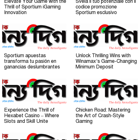
Elevate Your Game with the
Svela il tuo potenziale con il
Thrill of Sportium iGaming
codice promozione
Innovation
Sportium esclusivo
Sportium apuestas
Unlock Thrilling Wins with
transforma tu pasión en
Winamax’s Game-Changing
ganancias deslumbrantes
Minimum Deposit
Experience the Thrill of
Chicken Road: Mastering
Hexabet Casino – Where
the Art of Crash-Style
Slots and Skill Unite
Gaming