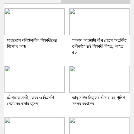
সারাদেশে পলিটেকনিক শিক্ষার্থীদের
পাবনায় আওয়ামী লীগ নেতার অতর্কিত
বিক্ষোভ আজ
গুলিবর্ষণে দুই শিক্ষার্থী নিহত, আহত
৫০
চট্টগ্রামে মন্ত্রী, মেয়র ও বিএনপি
আবু সাঈদ নিহতের ঘটনায় দুই পুলিশ
নেতাদের বাসায় হামলা
সদস্য বরখাস্ত