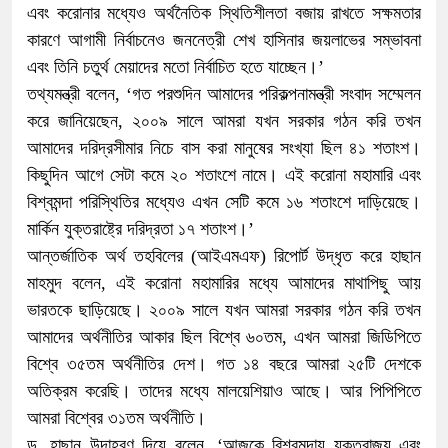
এবং করোনার মধ্যেও অর্থনৈতিক স্থিতিশীলতা বজায় রাখতে সক্ষমতার
কারণে আগামী নির্বাচনেও জননেত্রী শেখ হাসিনার জয়লাভের সম্ভাবনা
এবং তিনি চতুর্থ মেয়াদের মতো নির্বাচিত হতে যাচ্ছেন।’
তথ্যমন্ত্রী বলেন, ‘গত পরশুদিন আমাদের পরিকল্পনামন্ত্রী সংবাদ সম্মেলন
করে জানিয়েছেন, ২০০৯ সালে আমরা যখন সরকার গঠন করি তখন
আমাদের দরিদ্রসীমার নিচে বাস করা মানুষের সংখ্যা ছিল ৪১ শতাংশ।
কিছুদিন আগে সেটা কমে ২০ শতাংশে নামে। এই করোনা মহামারি এবং
বিশ্বমন্দা পরিস্থিতির মধ্যেও এখন সেটি কমে ১৬ শতাংশে দাড়িয়েছে।
মার্কিন যুক্তরাষ্ট্রে দরিদ্রতা ১৭ শতাংশ।’
আন্তর্জাতিক অর্থ তহবিলের (আইএমএফ) রিপোর্ট উদ্ধৃত করে হাছান
মাহমুদ বলেন, এই করোনা মহামারির মধ্যে আমাদের মাথাপিছু আয়
ভারতকে ছাড়িয়েছে। ২০০৯ সালে যখন আমরা সরকার গঠন করি তখন
আমাদের অর্থনীতির আকার ছিল বিশ্বে ৬০তম, এখন আমরা জিডিপিতে
বিশ্বে ৩৫তম অর্থনীতির দেশ। গত ১৪ বছরে আমরা ২৫টি দেশকে
অতিক্রম করেছি। তাদের মধ্যে মালয়েশিয়াও আছে। আর পিপিপিতে
আমরা বিশ্বের ৩১তম অর্থনীতি।
ড. হাছান উদাহরণ দিয়ে বলেন, ‘আজকে বিশ্বমন্দায় যুক্তরাজ্য এবং