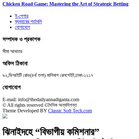
Chicken Road Game: Mastering the Art of Strategic Betting
ই-পেপার
ব্যবহারের শর্তাবলি
যোগাযোগ
সম্পাদক ও প্রকাশক
সীমা আখতার
অফিস ঠিকানা
৯২,ডিআইটি রোড(৪র্থ তলা) মালিবাগ রেলগেইট,ঢাকা-১২১৭
যোগাযোগ
E-mail: info@thedailyannadiganta.com
© All rights reserved ©দৈনিক অন্যদিগন্ত
Theme Developed BY
Classic Soft Tech.com
ঝিনাইদহে “বিভাগীয় কমিশনার”