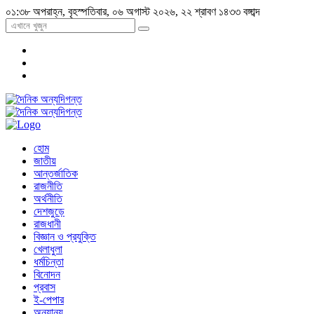
০১:৩৮ অপরাহ্ন, বৃহস্পতিবার, ০৬ অগাস্ট ২০২৬, ২২ শ্রাবণ ১৪৩৩ বঙ্গাব্দ
হোম
জাতীয়
আন্তর্জাতিক
রাজনীতি
অর্থনীতি
দেশজুড়ে
রাজধানী
বিজ্ঞান ও প্রযুক্তি
খেলাধুলা
ধর্মচিন্তা
বিনোদন
প্রবাস
ই-পেপার
অন্যান্য