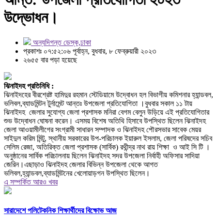
উদ্ভোধন।
অন্যদিগন্ত ডেস্ক,ঢাকা
প্রকাশঃ ০৭:৫২:০৬ পূর্বাহ্ন, বুধবার, ৮ ফেব্রুয়ারী ২০২৩
২৬৫৫ বার পড়া হয়েছে
ঝিনাইদহ প্রতিনিধি :
ঝিনাইদহের বীরশ্রেষ্ট হামিদুর রহমান স্টেডিয়ামে উদ্বোধন হল বিভাগীয় কমিশনার হ্যান্ডবল,
ভলিবল,ব্যাডমিন্টন টুর্নামেন্ট আন্তঃ উপজেলা প্রতিযোগিতা ।বুধবার সকাল ১১ টায়
ঝিনাইদহ জেলার সুযোগ্য জেলা প্রশাসক মনিরা বেগম বেলুন উড়িয়ে এই প্রতিযোগিতার
শুভ উদ্বোধন ঘোষনা করেন। এসময় বিশেষ অতিথি হিসাবে উপস্থিত ছিলেন ঝিনাইদহ
জেলা আওয়ামীলীগের সংগ্রামী সাধারন সম্পাদক ও ঝিনাইদহ পৌরসভার সাবেক মেয়র
সাইদুল করিম মিন্টু, স্থানীয় সরকারের উপ-পরিচালক ইয়ারুল ইসলাম, জেলা পরিষদের সচিব
সেলিম রেজা, অতিরিক্ত জেলা প্রশাসক (সার্বিক) রথীন্দ্র নাথ রায় শিক্ষা ও আই সি টি ।
অনুষ্ঠানের সার্বিক পরিচালনায় ছিলেন ঝিনাইদহ সদর উপজেলা নির্বাহী অফিসার সাদিয়া
জেরিন।এছাড়াও ঝিনাইদহ জেলার বিভিন্ন উপজেলা থেকে আগত
ভলিবল,হ্যান্ডবল,ব্যাডমিন্টনের খেলোয়াড়গন উপস্থিত ছিলেন।
এ সম্পর্কিত আরও খবর
সারাদেশে পলিটেকনিক শিক্ষার্থীদের বিক্ষোভ আজ