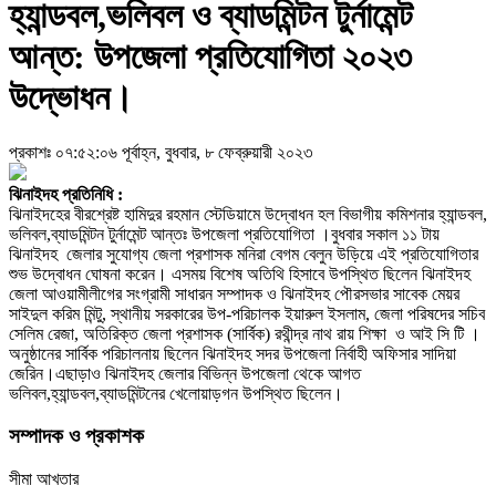
হ্যান্ডবল,ভলিবল ও ব্যাডমিন্টন টুর্নামেন্ট
আন্ত: উপজেলা প্রতিযোগিতা ২০২৩
উদ্ভোধন।
প্রকাশঃ ০৭:৫২:০৬ পূর্বাহ্ন, বুধবার, ৮ ফেব্রুয়ারী ২০২৩
ঝিনাইদহ প্রতিনিধি :
ঝিনাইদহের বীরশ্রেষ্ট হামিদুর রহমান স্টেডিয়ামে উদ্বোধন হল বিভাগীয় কমিশনার হ্যান্ডবল,
ভলিবল,ব্যাডমিন্টন টুর্নামেন্ট আন্তঃ উপজেলা প্রতিযোগিতা ।বুধবার সকাল ১১ টায়
ঝিনাইদহ জেলার সুযোগ্য জেলা প্রশাসক মনিরা বেগম বেলুন উড়িয়ে এই প্রতিযোগিতার
শুভ উদ্বোধন ঘোষনা করেন। এসময় বিশেষ অতিথি হিসাবে উপস্থিত ছিলেন ঝিনাইদহ
জেলা আওয়ামীলীগের সংগ্রামী সাধারন সম্পাদক ও ঝিনাইদহ পৌরসভার সাবেক মেয়র
সাইদুল করিম মিন্টু, স্থানীয় সরকারের উপ-পরিচালক ইয়ারুল ইসলাম, জেলা পরিষদের সচিব
সেলিম রেজা, অতিরিক্ত জেলা প্রশাসক (সার্বিক) রথীন্দ্র নাথ রায় শিক্ষা ও আই সি টি ।
অনুষ্ঠানের সার্বিক পরিচালনায় ছিলেন ঝিনাইদহ সদর উপজেলা নির্বাহী অফিসার সাদিয়া
জেরিন।এছাড়াও ঝিনাইদহ জেলার বিভিন্ন উপজেলা থেকে আগত
ভলিবল,হ্যান্ডবল,ব্যাডমিন্টনের খেলোয়াড়গন উপস্থিত ছিলেন।
সম্পাদক ও প্রকাশক
সীমা আখতার