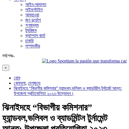
আইন-আদালত
লাইফস্টাইল
আবহাওয়া
জন দুর্ভোগ
গণমাধ্যম
ট্যুরিজম
ক্যাম্পাস বার্তা
চাকরি
সম্পাদকীয়
সর্বশেষঃ-
Sportium la pasión que transforma cada 
×
হোম
খেলাধুলা
,
দেশজুড়ে
ঝিনাইদহে “বিভাগীয় কমিশনার” হ্যান্ডবল,ভলিবল ও ব্যাডমিন্টন টুর্নামেন্ট আন্ত:
উপজেলা প্রতিযোগিতা ২০২৩ উদ্ভোধন।
ঝিনাইদহে “বিভাগীয় কমিশনার”
হ্যান্ডবল,ভলিবল ও ব্যাডমিন্টন টুর্নামেন্ট
আন্ত: উপজেলা প্রতিযোগিতা ২০২৩