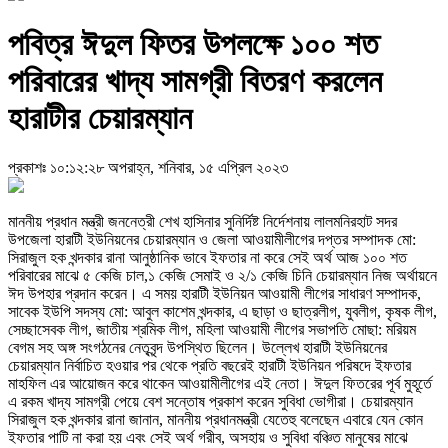
পবিত্র ঈদুল ফিতর উপলক্ষে ১০০ শত
পরিবারের খাদ্য সামগ্রী বিতরণ করলেন
হারাটীর চেয়ারম্যান
প্রকাশঃ ১০:১২:২৮ অপরাহ্ন, শনিবার, ১৫ এপ্রিল ২০২৩
মাননীয় প্রধান মন্ত্রী জননেত্রী শেখ হাসিনার সুনির্দিষ্ট নির্দেশনায় লালমনিরহাট সদর
উপজেলা হারাটী ইউনিয়নের চেয়ারম্যান ও জেলা আওয়ামীলীগের দপ্তর সম্পাদক মো:
সিরাজুল হক খন্দকার রানা আনুষ্ঠানিক ভাবে ইফতার না করে সেই অর্থ আজ ১০০ শত
পরিবারের মাঝে ৫ কেজি চাল,১ কেজি সেমাই ও ২/১ কেজি চিনি চেয়ারম্যান নিজ অর্থায়নে
ঈদ উপহার প্রদান করেন। এ সময় হারাটী ইউনিয়ন আওয়ামী লীগের সাধারণ সম্পাদক,
সাবেক ইউপি সদস্য মো: আবুল কাশেম খন্দকার, এ ছাড়া ও ছাত্রলীগ, যুবলীগ, কৃষক লীগ,
সেচ্ছাসেবক লীগ, জাতীয় শ্রমিক লীগ, মহিলা আওয়ামী লীগের সভাপতি মোছা: মরিয়ম
বেগম সহ অঙ্গ সংগঠনের নেতৃবৃন্দ উপস্থিত ছিলেন। উল্লেখ হারাটী ইউনিয়নের
চেয়ারম্যান নির্বাচিত হওয়ার পর থেকে প্রতি বছরেই হারাটী ইউনিয়ন পরিষদে ইফতার
মাহফিল এর আয়োজন করে থাকেন আওয়ামীলীগের এই নেতা। ঈদুল ফিতরের পূর্ব মুহূর্তে
এ রকম খাদ্য সামগ্রী পেয়ে বেশ সন্তোষ প্রকাশ করেন সুবিধা ভোগীরা। চেয়ারম্যান
সিরাজুল হক খন্দকার রানা জানান, মাননীয় প্রধানমন্ত্রী যেতেহু বলেছেন এবারে যেন কোন
ইফতার পাটি না করা হয় এবং সেই অর্থ গরীব, অসহায় ও সুবিধা বঞ্চিত মানুষের মাঝে