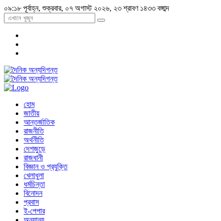
০৯:১৮ পূর্বাহ্ন, শুক্রবার, ০৭ অগাস্ট ২০২৬, ২৩ শ্রাবণ ১৪৩৩ বঙ্গাব্দ
হোম
জাতীয়
আন্তর্জাতিক
রাজনীতি
অর্থনীতি
দেশজুড়ে
রাজধানী
বিজ্ঞান ও প্রযুক্তি
খেলাধুলা
ধর্মচিন্তা
বিনোদন
প্রবাস
ই-পেপার
অন্যান্য