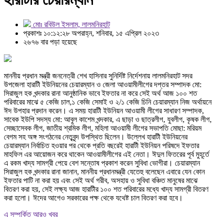
মোঃ রবিউল ইসলাম, লালমনিরহাট
প্রকাশঃ ১০:১২:২৮ অপরাহ্ন, শনিবার, ১৫ এপ্রিল ২০২৩
২৬৭৬ বার পড়া হয়েছে
মাননীয় প্রধান মন্ত্রী জননেত্রী শেখ হাসিনার সুনির্দিষ্ট নির্দেশনায় লালমনিরহাট সদর
উপজেলা হারাটী ইউনিয়নের চেয়ারম্যান ও জেলা আওয়ামীলীগের দপ্তর সম্পাদক মো:
সিরাজুল হক খন্দকার রানা আনুষ্ঠানিক ভাবে ইফতার না করে সেই অর্থ আজ ১০০ শত
পরিবারের মাঝে ৫ কেজি চাল,১ কেজি সেমাই ও ২/১ কেজি চিনি চেয়ারম্যান নিজ অর্থায়নে
ঈদ উপহার প্রদান করেন। এ সময় হারাটী ইউনিয়ন আওয়ামী লীগের সাধারণ সম্পাদক,
সাবেক ইউপি সদস্য মো: আবুল কাশেম খন্দকার, এ ছাড়া ও ছাত্রলীগ, যুবলীগ, কৃষক লীগ,
সেচ্ছাসেবক লীগ, জাতীয় শ্রমিক লীগ, মহিলা আওয়ামী লীগের সভাপতি মোছা: মরিয়ম
বেগম সহ অঙ্গ সংগঠনের নেতৃবৃন্দ উপস্থিত ছিলেন। উল্লেখ হারাটী ইউনিয়নের
চেয়ারম্যান নির্বাচিত হওয়ার পর থেকে প্রতি বছরেই হারাটী ইউনিয়ন পরিষদে ইফতার
মাহফিল এর আয়োজন করে থাকেন আওয়ামীলীগের এই নেতা। ঈদুল ফিতরের পূর্ব মুহূর্তে
এ রকম খাদ্য সামগ্রী পেয়ে বেশ সন্তোষ প্রকাশ করেন সুবিধা ভোগীরা। চেয়ারম্যান
সিরাজুল হক খন্দকার রানা জানান, মাননীয় প্রধানমন্ত্রী যেতেহু বলেছেন এবারে যেন কোন
ইফতার পাটি না করা হয় এবং সেই অর্থ গরীব, অসহায় ও সুবিধা বঞ্চিত মানুষের মাঝে
বিতরণ করা হয়, সেই লক্ষ্য আজ হারাটীর ১০০ শত পরিবারের মধ্যে খাদ্য সামগ্রী বিতরণ
করা হলো। ঈদের আগেও সরকারের পক্ষ থেকে যথেষ্ট চাল বিতরণ করা হবে।
এ সম্পর্কিত আরও খবর