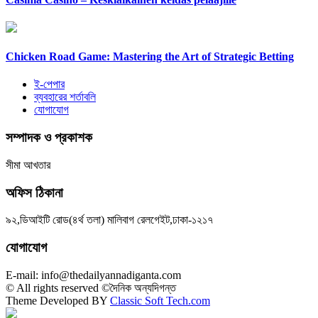
Chicken Road Game: Mastering the Art of Strategic Betting
ই-পেপার
ব্যবহারের শর্তাবলি
যোগাযোগ
সম্পাদক ও প্রকাশক
সীমা আখতার
অফিস ঠিকানা
৯২,ডিআইটি রোড(৪র্থ তলা) মালিবাগ রেলগেইট,ঢাকা-১২১৭
যোগাযোগ
E-mail: info@thedailyannadiganta.com
© All rights reserved ©দৈনিক অন্যদিগন্ত
Theme Developed BY
Classic Soft Tech.com