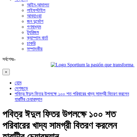
আইন-আদালত
লাইফস্টাইল
আবহাওয়া
জন দুর্ভোগ
গণমাধ্যম
ট্যুরিজম
ক্যাম্পাস বার্তা
চাকরি
সম্পাদকীয়
সর্বশেষঃ-
Sportium la pasión que transforma ca
×
হোম
দেশজুড়ে
পবিত্র ঈদুল ফিতর উপলক্ষে ১০০ শত পরিবারের খাদ্য সামগ্রী বিতরণ করলেন
হারাটীর চেয়ারম্যান
পবিত্র ঈদুল ফিতর উপলক্ষে ১০০ শত
পরিবারের খাদ্য সামগ্রী বিতরণ করলেন
হারাটীর চেয়ারম্যান