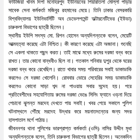
ফাউজিয়া খানম দিপা মনোহরপুদ ইউনিয়নের পিয়ারাতলা মোল্লা পাড়ার
সাবেক সেনা কর্মকর্তা মজিবুর রহমানের মেয়ে। তিনি ঢাকার বেসরকারি
বিশ্ববিদ্যালয় ইউনিভার্সিটি অব ডেভেলপমেন্ট অল্টারনেটিভের (ইউডা)
চারুকলা বিভাগের ছাত্রী ছিলেন।
স্থানীয় ইউপি সদস্য মো. রিপন হোসেন অন্যদিগন্তকে বলেন, মেয়েটি
আত্মহত্যা করেছে এটা নিশ্চিত। কী কারণে করেছে এটা অজানা। শুনেছি
সে একলা থাকতে পছন্দ করত। তাই মাঝে মধ্যে রুমের দরজা বন্ধ করে
রাখত। তার কোনো বান্ধবীও ছিল না। গতকাল শনিবার দুপুর থেকে ঘরের
দরজা বন্ধ করে রেখেছিল। রাতে খাবার সময় পরিবারের সবাই ডাকাডাকি
করলেও সে দরজা খোলেনি। রোববার ভোরে সেহেরির সময় ডাকাডাকি
করলেও কোনো সাড়া শব্দ না পাওয়ায় সবার সন্দেহ হয়। পরে
প্রতিবেশীদের সহযোগিতায় রুমের দরজা ভেঙে সিলিং ফ্যানে ওড়না দিয়ে
পেচানো ঝুলন্ত মরদেহ দেখতে পায় সবাই। খবর পেয়ে সকালে পুলিশ
ঘটনাস্থলে পৌঁছে মরদেহ উদ্ধার করে ময়নাতদন্তের জন্য সদর
হাসপাতাল মর্গে পাঠায়।
জীবননগর থানা পুলিশের ভারপ্রাপ্ত কর্মকর্তা (ওসি) নাসির উদ্দীন মৃধা
অন্যদিগন্তকে বলেন, তিনি চারুকলা বিভাগের ছাত্রী ছিলেন। অনেকদিন