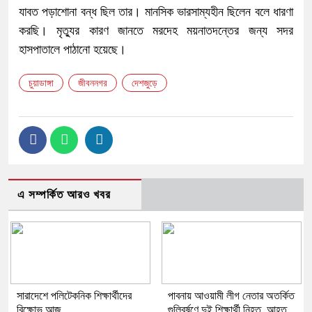
যাবত পড়াশোনা বন্ধ ছিল তার। মানসিক ভারসাম্যহীন ছিলেন বলে ধারণা
করছি। মৃত্যুর কারণ জানতে মরদেহ ময়নাতদন্তের জন্য সদর
হাসপাতালে পাঠানো হয়েছে।
চুয়াডাঙ্গা
জীবননগর
দেশজুড়ে
এ সম্পর্কিত আরও খবর
সারাদেশে পলিটেকনিক শিক্ষার্থীদের
পাবনায় আওয়ামী লীগ নেতার অতর্কিত
বিক্ষোভ আজ
গুলিবর্ষণে দুই শিক্ষার্থী নিহত, আহত