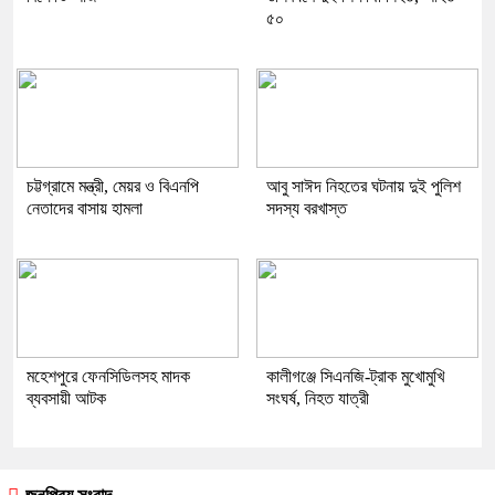
৫০
চট্টগ্রামে মন্ত্রী, মেয়র ও বিএনপি
আবু সাঈদ নিহতের ঘটনায় দুই পুলিশ
নেতাদের বাসায় হামলা
সদস্য বরখাস্ত
মহেশপুরে ফেনসিডিলসহ মাদক
কালীগঞ্জে সিএনজি-ট্রাক মুখোমুখি
ব্যবসায়ী আটক
সংঘর্ষ, নিহত যাত্রী