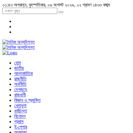
০১:৪৩ অপরাহ্ন, বৃহস্পতিবার, ০৬ অগাস্ট ২০২৬, ২২ শ্রাবণ ১৪৩৩ বঙ্গাব্দ
হোম
জাতীয়
আন্তর্জাতিক
রাজনীতি
অর্থনীতি
দেশজুড়ে
রাজধানী
বিজ্ঞান ও প্রযুক্তি
খেলাধুলা
ধর্মচিন্তা
বিনোদন
প্রবাস
ই-পেপার
অন্যান্য