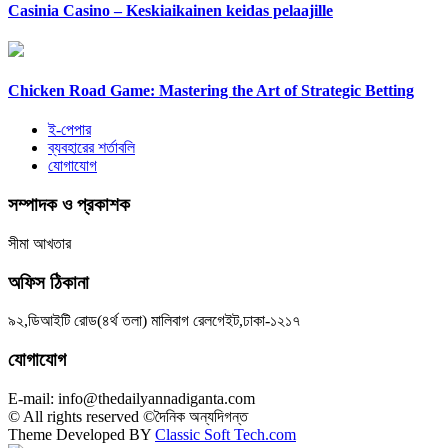
Casinia Casino – Keskiaikainen keidas pelaajille
Chicken Road Game: Mastering the Art of Strategic Betting
ই-পেপার
ব্যবহারের শর্তাবলি
যোগাযোগ
সম্পাদক ও প্রকাশক
সীমা আখতার
অফিস ঠিকানা
৯২,ডিআইটি রোড(৪র্থ তলা) মালিবাগ রেলগেইট,ঢাকা-১২১৭
যোগাযোগ
E-mail: info@thedailyannadiganta.com
© All rights reserved ©দৈনিক অন্যদিগন্ত
Theme Developed BY
Classic Soft Tech.com