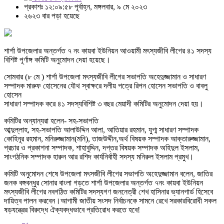
প্রকাশঃ ১২:০৯:৫৮ পূর্বাহ্ন, মঙ্গলবার, ৯ মে ২০২৩
২৬২৩ বার পড়া হয়েছে
শার্শা উপজেলার অন্তর্গত ৭ নং কায়বা ইউনিয়ন আওয়ামী মৎস্যজীবি লীগের ৪১ সদস্য
বিশিষ্ট পূর্ণাঙ্গ কমিটি অনুমোদন দেয়া হয়েছে।
সোমবার (৮ মে ) শার্শা উপজেলা মৎস্যজীবি লীগের সভাপতি অহেদুজ্জামান ও সাধারণ
সম্পাদক মারুফ হোসেনের যৌথ স্বাক্ষরে দলীয় পত্রে রিপন হোসেন সভাপতি ও বাবলু
হোসেন
সাধারণ সম্পাদক করে ৪১ সদস্যবিশিষ্ট ৩ বছর মেয়াদী কমিটির অনুমোদন দেয়া হয়।
কমিটির অন্যান্যরা হলেন- সহ-সভাপতি
আব্দুল্লাহ, সহ-সভাপতি আলাউদ্দিন আলা, আতিয়ার রহমান, যুগ্ম সাধারণ সম্পাদক
কোহিনূর রহমান, মনিরুজ্জামান(মনি), তাজউদ্দীন,অর্থ বিষয়ক সম্পাদক আক্তারুজ্জামান,
প্রচার ও প্রকাশনা সম্পাদক, শাহাবুদ্দিন, দপ্তর বিষয়ক সম্পাদক অহিদুল ইসলাম,
সাংগঠনিক সম্পাদক হারুন আর রশিদ কার্যনির্বাহী সদস্য মনিরুল ইসলাম প্রমুখ।
কমিটি অনুমোদন শেষে উপজেলা মৎসজীবি লীগের সভাপতি অহেদুজ্জামান বলেন, জাতির
জনক বঙ্গবন্ধুর সোনার বাংলা গড়তে শার্শা উপজেলার অন্তর্গত ৭নং কায়বা ইউনিয়ন
মৎস্যজীবি লীগের নবগঠিত কমিটির সদস্যগণ জননেত্রী শেখ হাসিনার ভ্যানগার্ড হিসেবে
দায়িত্ব পালন করবেন।আগামী জাতীয় সংসদ নির্বাচনকে সামনে রেখে সরকারবিরোধী সকল
ষড়যন্ত্রের বিরুদ্ধে ঐক্যবদ্ধভাবে প্রতিরোধ করতে হবে!