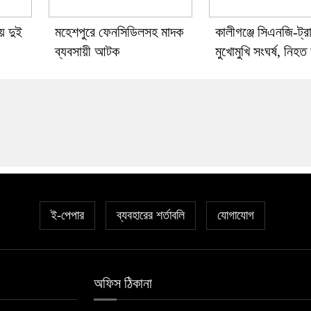
য় দুই
মহেশপুরে ফেনসিডিলসহ মাদক
কালীগঞ্জে সিএনজি-ট্র
ব্যবসায়ী আটক
মুখোমুখি সংঘর্ষ, নিহত 
ই-পেপার
ব্যবহারের শর্তাবলি
যোগাযোগ
অফিস ঠিকানা