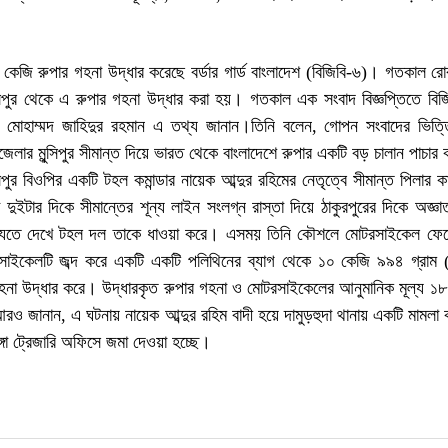
১ কেজি রুপার গহনা উদ্ধার করেছে বর্ডার গার্ড বাংলাদেশ (বিজিবি-৬)। গতকাল রো
্সিপুর থেকে এ রুপার গহনা উদ্ধার করা হয়। গতকাল এক সংবাদ বিজ্ঞপ্তিতে বি
দ মোহাম্মদ জাহিদুর রহমান এ তথ্য জানান।তিনি বলেন, গোপন সংবাদের ভিত্ত
েলার মুন্সিপুর সীমান্ত দিয়ে ভারত থেকে বাংলাদেশে রুপার একটি বড় চালান পাচার
িপুর বিওপির একটি টহল কমান্ডার নায়েক আব্দুর রহিমের নেতৃত্বে সীমান্ত পিলার ক
দুইটার দিকে সীমান্তের শূন্য লাইন সংলগ্ন রাস্তা দিয়ে ঠাকুরপুরের দিকে অজ্ঞ
 যেতে দেখে টহল দল তাকে ধাওয়া করে। এসময় তিনি কৌশলে মোটরসাইকেল ফেল
াইকেলটি জব্দ করে একটি একটি পলিথিনের ব্যাগ থেকে ১০ কেজি ৯৯৪ গ্রাম
গহনা উদ্ধার করে। উদ্ধারকৃত রুপার গহনা ও মোটরসাইকেলের আনুমানিক মূল্য ১৮
রও জানান, এ ঘটনায় নায়েক আব্দুর রহিম বাদী হয়ে দামুড়হুদা থানায় একটি মামল
ঙ্গা ট্রেজারি অফিসে জমা দেওয়া হচ্ছে।