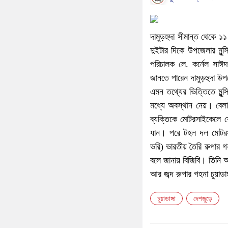
দামুড়হুদা সীমান্ত থেকে ১
দুইটার দিকে উপজেলার মুন
পরিচালক লে. কর্নেল সাঈ
জানতে পারেন দামুড়হুদা উপজ
এমন তথ্যের ভিত্তিতে মুন্স
মধ্যে অবস্থান নেয়। বেলা 
ব্যক্তিকে মোটরসাইকেলে
যান। পরে টহল দল মোটরস
ভরি) ভারতীয় তৈরি রুপার 
বলে জানায় বিজিবি। তিনি আ
আর জব্দ রুপার গহনা চুয়াডা
চুয়াডাঙ্গা
দেশজুড়ে