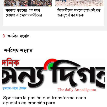
সরকার পতনের এক দফা
শিক্ষার্থীদের দখলে রাজধানী,বন্ধ
ঘোষণা আন্দোলনকারীদের
গুরুত্বপূর্ণ সব সড়ক
জনপ্রিয় সংবাদ
সর্বশেষ সংবাদ
Sportium la pasión que transforma cada
apuesta en emoción pura