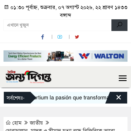
০১:৩০ পূর্বাহ্ন, শুক্রবার, ০৭ অগাস্ট ২০২৬, ২২ শ্রাবণ ১৪৩৩
বঙ্গাব্দ
×
Sportium la pasión que transforma cada apue
সর্বশেষঃ-
হোম
জাতীয়
চোরাচালান, মাদক ও সীমান্ত হত্যা বন্ধে বিজিবিকে আরো