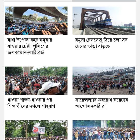
বাধা উপেক্ষা করে যমুনায়
যমুনা রেলসেতু দিয়ে চলা সব
যাওয়ার চেষ্টা, পুলিশের
ট্রেনের ভাড়া বাড়ছে
জলকামান-লাঠিচার্জ
ধাওয়া পাল্টা-ধাওয়ার পর
সায়েন্সল্যাব অবরোধ করেছেন
শিক্ষার্থীদের দখলে শাহবাগ
আন্দোলনকারীরা