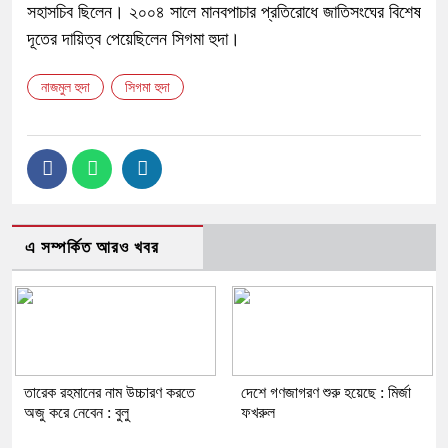
সহাসচিব ছিলেন। ২০০৪ সালে মানবপাচার প্রতিরোধে জাতিসংঘের বিশেষ
দূতের দায়িত্ব পেয়েছিলেন সিগমা হুদা।
নাজমুল হুদা
সিগমা হুদা
এ সম্পর্কিত আরও খবর
তারেক রহমানের নাম উচ্চারণ করতে
দেশে গণজাগরণ শুরু হয়েছে : মির্জা
অজু করে নেবেন : বুলু
ফখরুল