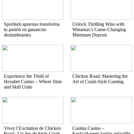
Sportium apuestas transforma
Unlock Thrilling Wins with
tu pasión en ganancias
Winamax’s Game-Changing
deslumbrantes
Minimum Deposit
Experience the Thrill of
Chicken Road: Mastering the
Hexabet Casino – Where Slots
Art of Crash-Style Gaming
and Skill Unite
Vivez l’Excitation de Chicken
Casinia Casino –
Road : Un Jeu de Style Crash
Keskiaikainen keidas pelaajille