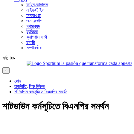
আইন-আদালত
লাইফস্টাইল
আবহাওয়া
জন দুর্ভোগ
গণমাধ্যম
ট্যুরিজম
ক্যাম্পাস বার্তা
চাকরি
সম্পাদকীয়
সর্বশেষঃ-
Sportium la pasión que transforma cada apuesta en em
×
হোম
রাজনীতি
,
লিড নিউজ
শাটডাউন কর্মসূচিতে বিএনপির সমর্থন
শাটডাউন কর্মসূচিতে বিএনপির সমর্থন