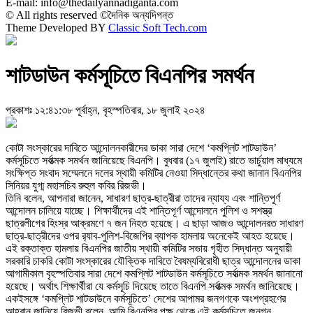
E-mail: info@thedailyannadiganta.com
© All rights reserved ©দৈনিক অন্যদিগন্ত
Theme Developed BY
Classic Soft Tech.com
শাটডাউন কর্মসূচিতে বিএনপির সমর্থন
প্রকাশঃ ১২:৪১:৩৮ পূর্বাহ্ন, বৃহস্পতিবার, ১৮ জুলাই ২০২৪
কোটা সংস্কারের দাবিতে আন্দোলনকারীদের ডাকা সারা দেশে ‘কমপ্লিট শাটডাউন’
কর্মসূচিতে সর্বাত্মক সমর্থন জানিয়েছে বিএনপি। বুধবার (১৭ জুলাই) রাতে ভার্চুয়াল মাধ্যমে
সংক্ষিপ্ত সংবাদ সম্মেলনে দলের স্থায়ী কমিটির নেওয়া সিদ্ধান্তের কথা জানান বিএনপির
সিনিয়র যুগ্ম মহাসচিব রুহুল কবির রিজভী।
তিনি বলেন, আপনারা জানেন, সাধারণ ছাত্র-ছাত্রীরা তাদের ন্যায্য এবং শান্তিপূর্ণ
আন্দোলন চালিয়ে যাচ্ছে। শিক্ষার্থীদের এই শান্তিপূর্ণ আন্দোলনে পুলিশ ও সশস্ত্র
ছাত্রলীগের হিংস্র আক্রমণে ৭ জন নিহত হয়েছে। এ ছাড়া আজও আন্দোলনরত সাধারণ
ছাত্র-ছাত্রীদের ওপর র‌্যাব-পুলিশ-বিজেপির ব্যাপক হামলায় অনেকেই আহত হয়েছে।
এই রক্তাক্ত হামলায় বিএনপির জাতীয় স্থায়ী কমিটির সভায় গৃহীত সিদ্ধান্ত অনুযায়ী
সরকারি চাকরি কোটা সংস্কারের যৌক্তিক দাবিতে বৈষম্যবিরোধী ছাত্র আন্দোলনের ডাকা
আগামীকাল বৃহস্পতিবার সারা দেশে কমপ্লিট শাটডাউন কর্মসূচিতে সর্বাত্মক সমর্থন জানানো
হয়েছে। অর্থাৎ শিক্ষার্থীরা যে কর্মসূচি দিয়েছে তাতে বিএনপি সর্বাত্মক সমর্থন জানিয়েছে।
একইসঙ্গে ‘কমপ্লিট শাটডাউনে কর্মসূচিতে’ দেশের আপামর জনগণকে অংশগ্রহণের
আহ্বান জানিয়ে রিজভী বলেন, আমি বিএনপির পক্ষ থেকে এই কর্মসূচিতে জনগন