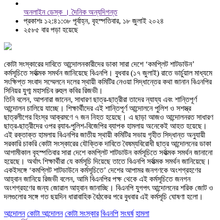
অনলাইন ডেস্ক । দৈনিক অন্যদিগন্ত
প্রকাশঃ ১২:৪১:৩৮ পূর্বাহ্ন, বৃহস্পতিবার, ১৮ জুলাই ২০২৪
২৫৮৫ বার পড়া হয়েছে
কোটা সংস্কারের দাবিতে আন্দোলনকারীদের ডাকা সারা দেশে ‘কমপ্লিট শাটডাউন’
কর্মসূচিতে সর্বাত্মক সমর্থন জানিয়েছে বিএনপি। বুধবার (১৭ জুলাই) রাতে ভার্চুয়াল মাধ্যমে
সংক্ষিপ্ত সংবাদ সম্মেলনে দলের স্থায়ী কমিটির নেওয়া সিদ্ধান্তের কথা জানান বিএনপির
সিনিয়র যুগ্ম মহাসচিব রুহুল কবির রিজভী।
তিনি বলেন, আপনারা জানেন, সাধারণ ছাত্র-ছাত্রীরা তাদের ন্যায্য এবং শান্তিপূর্ণ
আন্দোলন চালিয়ে যাচ্ছে। শিক্ষার্থীদের এই শান্তিপূর্ণ আন্দোলনে পুলিশ ও সশস্ত্র
ছাত্রলীগের হিংস্র আক্রমণে ৭ জন নিহত হয়েছে। এ ছাড়া আজও আন্দোলনরত সাধারণ
ছাত্র-ছাত্রীদের ওপর র‌্যাব-পুলিশ-বিজেপির ব্যাপক হামলায় অনেকেই আহত হয়েছে।
এই রক্তাক্ত হামলায় বিএনপির জাতীয় স্থায়ী কমিটির সভায় গৃহীত সিদ্ধান্ত অনুযায়ী
সরকারি চাকরি কোটা সংস্কারের যৌক্তিক দাবিতে বৈষম্যবিরোধী ছাত্র আন্দোলনের ডাকা
আগামীকাল বৃহস্পতিবার সারা দেশে কমপ্লিট শাটডাউন কর্মসূচিতে সর্বাত্মক সমর্থন জানানো
হয়েছে। অর্থাৎ শিক্ষার্থীরা যে কর্মসূচি দিয়েছে তাতে বিএনপি সর্বাত্মক সমর্থন জানিয়েছে।
একইসঙ্গে ‘কমপ্লিট শাটডাউনে কর্মসূচিতে’ দেশের আপামর জনগণকে অংশগ্রহণের
আহ্বান জানিয়ে রিজভী বলেন, আমি বিএনপির পক্ষ থেকে এই কর্মসূচিতে জনগন
অংশগ্রহণের জন্য জোরাল আহ্বান জানাচ্ছি। বিএনপি যুগপৎ আন্দোলনের শরিক জোট ও
দলগুলোর সঙ্গে গত ছয়দিন ধারাবাহিক বৈঠকের পরে বুধবার এই কর্মসূচি ঘোষণা হলো।
আন্দোলন
কোটা আন্দোলন
কোটা সংস্কার
বিএনপি
সংঘর্ষ
হামলা