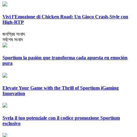
Vivi l’Emozione di Chicken Road: Un Gioco Crash-Style con
High-RTP
জনপ্রিয় সংবাদ
সর্বশেষ সংবাদ
Sportium la pasión que transforma cada apuesta en emoción
pura
Elevate Your Game with the Thrill of Sportium iGaming
Innovation
Svela il tuo potenziale con il codice promozione Sportium
esclusivo