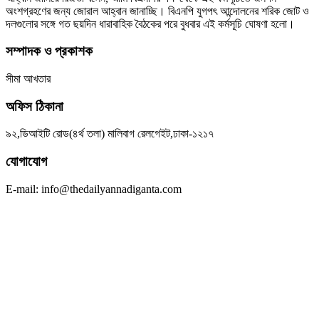
অংশগ্রহণের জন্য জোরাল আহ্বান জানাচ্ছি। বিএনপি যুগপৎ আন্দোলনের শরিক জোট ও
দলগুলোর সঙ্গে গত ছয়দিন ধারাবাহিক বৈঠকের পরে বুধবার এই কর্মসূচি ঘোষণা হলো।
সম্পাদক ও প্রকাশক
সীমা আখতার
অফিস ঠিকানা
৯২,ডিআইটি রোড(৪র্থ তলা) মালিবাগ রেলগেইট,ঢাকা-১২১৭
যোগাযোগ
E-mail: info@thedailyannadiganta.com