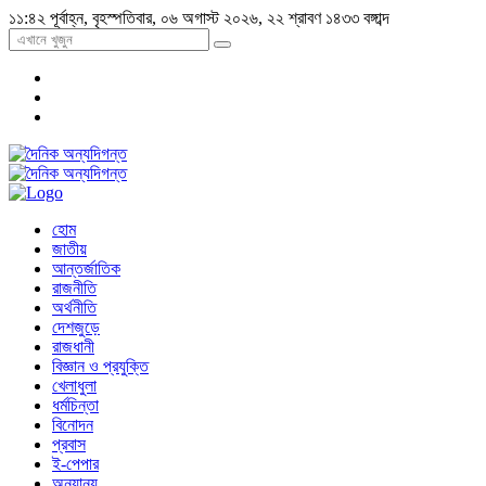
১১:৪২ পূর্বাহ্ন, বৃহস্পতিবার, ০৬ অগাস্ট ২০২৬, ২২ শ্রাবণ ১৪৩৩ বঙ্গাব্দ
হোম
জাতীয়
আন্তর্জাতিক
রাজনীতি
অর্থনীতি
দেশজুড়ে
রাজধানী
বিজ্ঞান ও প্রযুক্তি
খেলাধুলা
ধর্মচিন্তা
বিনোদন
প্রবাস
ই-পেপার
অন্যান্য