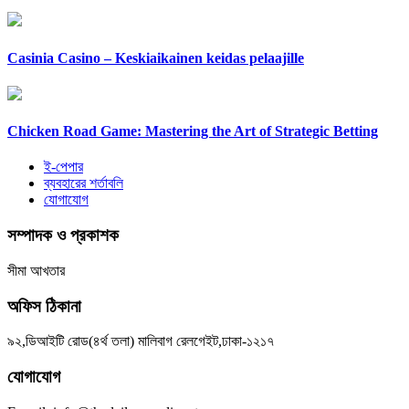
Casinia Casino – Keskiaikainen keidas pelaajille
Chicken Road Game: Mastering the Art of Strategic Betting
ই-পেপার
ব্যবহারের শর্তাবলি
যোগাযোগ
সম্পাদক ও প্রকাশক
সীমা আখতার
অফিস ঠিকানা
৯২,ডিআইটি রোড(৪র্থ তলা) মালিবাগ রেলগেইট,ঢাকা-১২১৭
যোগাযোগ