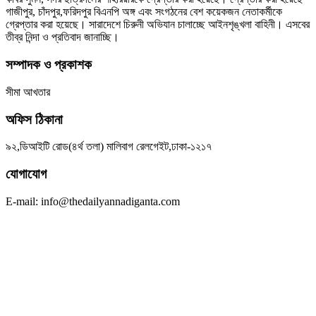
গাজীপুর, চাঁদপুর,ফরিদপুর বিএনপি অঙ্গ এবং সংগঠনের বেশ কয়েকজন নেতাকর্মীকে
গ্রেপ্তার করা হয়েছে। সারাদেশে চিরুনী অভিযান চালাচ্ছে আইনশৃঙ্খলা বাহিনী। এসবের
তীব্র নিন্দা ও প্রতিবাদ জানাচ্ছি।
সম্পাদক ও প্রকাশক
সীমা আখতার
অফিস ঠিকানা
৯২,ডিআইটি রোড(৪র্থ তলা) মালিবাগ রেলগেইট,ঢাকা-১২১৭
যোগাযোগ
E-mail: info@thedailyannadiganta.com