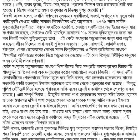
চলছে। গুলি, রাবার বুলেট, টিয়ার সেল,সাউন্ড গ্রেনেড নিক্ষেপ করে রণক্ষেত্র তৈরী করা
হয়েছে। বিশেষ করে গত মঙ্গল ও বুধবার এ বিভষ্য দৃশ্য দেখেছি।’
রিজভী আরও বলেন, ফরাসি বিপ্লবের মূল্যমন্ত্র স্বাধীনতা, সমতা, ভ্রাতৃত্ব বা মৃত্যু তার
প্রতিধ্বনি দেখতে পাচ্ছি সাধারণ শিক্ষার্থীদের এই আন্দোলনে। ১৭৭৬ সালে মার্কিন
যুক্তরাষ্ট্রে স্বাধীনতা বিপ্লব সংঘটিতে হয়েছিল, সেখানে স্বাধীনতার লড়াইয়ের জন্য যারা
সংগ্রাম করেছেন, সেখানেও তৈরী হয়েছিল আমাদের ‘৭১ সালের মুক্তিযুদ্ধের মতো সন
অব লিবার্টি অর্থাৎ মুক্তিরপুত্র তারা। এই কোটা সংস্কার আন্দোলনের জন্য যারা লড়াই
করছেন, জীবন দিচ্ছেন তারা সবাই মুক্তির সন্তান। ঢাকা, রাজশাহী, জাহাঙ্গীরনগর,
চট্টগ্রাম, বেগম রোকেয়াসহ দেশের সকল বিশ্ববিদ্যালয় ও শিক্ষাপ্রতিষ্ঠানের সাধারণ
শিক্ষার্থীরা অধিকারের পতাকা নিয়ে আন্দোলনে নেমেছে -এটা যেন বিশ্বের নিপীড়িত মানুষের
জন্য সেই হীরণময় প্রেরণা।
কোটা সংস্কার আন্দোলনরত সাধারণ শিক্ষার্থীদের নিয়ে সম্প্রতি অবসরপ্রাপ্ত বিচারপতি
শামসুদ্দিন মানিকের করা এক মন্তব্যের কঠোর সমালোচনা করেন রিজভী। এ সময় দলীয়
নেতাকর্মীদের গ্রেপ্তারের বিবরণ তুলে ধরে তিনি বলেন, গত মঙ্গলবার ছাত্রদলের সাবেক
সভাপতি কাজী রওনকুল ইসলাম শ্রাবনকে তার বাসা থেকে গ্রেপ্তার করা হয়েছে। কিন্তু
পুলিশ স্টেটমেন্ট দিয়ে বলেছে শ্রাবনকে নাকি দলের কেন্দ্রীয় কার্যালয় থেকে গ্রেপ্তার করা
হয়েছে। এটা সম্পূর্ণ মিথ্যা। তিতুমীর কলেজ শাখা ছাত্রদলের সদস্য সচিব ইমাম হোসেন
ও ঢাকা মহানগর দক্ষিণ শাখা স্বেচ্ছাসেবক দলের সাবেক সদস্য সচিব নজরুল ইসলাম
আমার সঙ্গে দলের কেন্দ্রীয় কার্যালয়ে ছিলেন। আমি লেখালেখি শেষ করে যখন বের হয়ে
যাই, ওরাও তখন বের হয়ে যায়। যাওয়ার পথে রাস্তা থেকে অথবা অন্য কোনো স্থান
থেকে ধরে এনে দলের কেন্দ্রীয় কার্যালয়ে অস্ত্র উদ্ধারের নাটক দেখানো হয়েছে। এই
নাটক এদেশের জনগণ বিশ্বাস করে না।
তিনি বলেন, রাজশাহী জেলা যুবদলের সিনিয়র যুগ্ম আহ্বায়ক ফয়সাল সরকার বিকো, টাঙ্গাইল
শহর বিএনপি নেতা মেহেদী হাসান আলম, জেলা ছাত্রদলের সিনিয়র যুগ্ম আহ্বায়ক সাজ্জাদ
কবির সুমন, সদর ছাত্রদলের শাহরিয়ারকে গ্রেপ্তার করা হয়েছে। গ্রেপ্তার করা হয়েছে