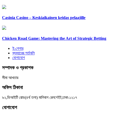
Casinia Casino – Keskiaikainen keidas pelaajille
Chicken Road Game: Mastering the Art of Strategic Betting
ই-পেপার
ব্যবহারের শর্তাবলি
যোগাযোগ
সম্পাদক ও প্রকাশক
সীমা আখতার
অফিস ঠিকানা
৯২,ডিআইটি রোড(৪র্থ তলা) মালিবাগ রেলগেইট,ঢাকা-১২১৭
যোগাযোগ