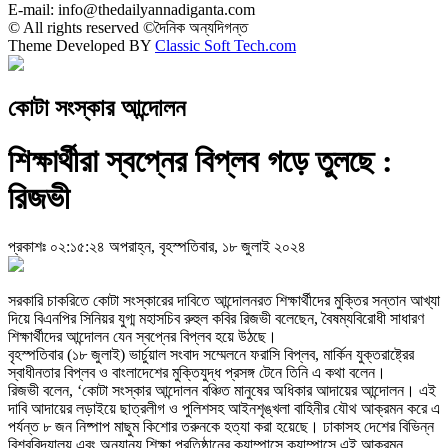
E-mail: info@thedailyannadiganta.com
© All rights reserved ©দৈনিক অন্যদিগন্ত
Theme Developed BY
Classic Soft Tech.com
কোটা সংস্কার আন্দোলন
শিক্ষার্থীরা স্বপ্নের বিপ্লব গড়ে তুলছে :
রিজভী
প্রকাশঃ ০২:১৫:২৪ অপরাহ্ন, বৃহস্পতিবার, ১৮ জুলাই ২০২৪
সরকারি চাকরিতে কোটা সংস্কারের দাবিতে আন্দোলনরত শিক্ষার্থীদের মুক্তির সন্তান আখ্যা
দিয়ে বিএনপির সিনিয়র যুগ্ম মহাসচিব রুহুল কবির রিজভী বলেছেন, বৈষম্যবিরোধী সাধারণ
শিক্ষার্থীদের আন্দোলন যেন স্বপ্নের বিপ্লব হয়ে উঠছে।
বৃহস্পতিবার (১৮ জুলাই) ভার্চুয়াল সংবাদ সম্মেলনে ফরাসি বিপ্লব, মার্কিন যুক্তরাষ্ট্রের
স্বাধীনতার বিপ্লব ও বাংলাদেশের মুক্তিযুদ্ধ প্রসঙ্গ টেনে তিনি এ কথা বলেন।
রিজভী বলেন, ‘কোটা সংস্কার আন্দোলন বঞ্চিত মানুষের অধিকার আদায়ের আন্দোলন। এই
দাবি আদায়ের লড়াইয়ে ছাত্রলীগ ও পুলিশসহ আইনশৃঙ্খলা বাহিনীর যৌথ আক্রমন করে এ
পর্যন্ত ৮ জন নিষ্পাপ মাছুম কিশোর তরুনকে হত্যা করা হয়েছে। ঢাকাসহ দেশের বিভিন্ন
বিশ্ববিদ্যালয় এবং অন্যান্য শিক্ষা প্রতিষ্ঠানের ক্যাম্পাসে ক্যাম্পাসে এই আক্রমন