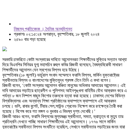
নিজস্ব প্রতিবেদক । দৈনিক অন্যদিগন্ত
প্রকাশঃ ০২:১৫:২৪ অপরাহ্ন, বৃহস্পতিবার, ১৮ জুলাই ২০২৪
২৫৯০ বার পড়া হয়েছে
সরকারি চাকরিতে কোটা সংস্কারের দাবিতে আন্দোলনরত শিক্ষার্থীদের মুক্তির সন্তান আখ্যা
দিয়ে বিএনপির সিনিয়র যুগ্ম মহাসচিব রুহুল কবির রিজভী বলেছেন, বৈষম্যবিরোধী সাধারণ
শিক্ষার্থীদের আন্দোলন যেন স্বপ্নের বিপ্লব হয়ে উঠছে।
বৃহস্পতিবার (১৮ জুলাই) ভার্চুয়াল সংবাদ সম্মেলনে ফরাসি বিপ্লব, মার্কিন যুক্তরাষ্ট্রের
স্বাধীনতার বিপ্লব ও বাংলাদেশের মুক্তিযুদ্ধ প্রসঙ্গ টেনে তিনি এ কথা বলেন।
রিজভী বলেন, ‘কোটা সংস্কার আন্দোলন বঞ্চিত মানুষের অধিকার আদায়ের আন্দোলন। এই
দাবি আদায়ের লড়াইয়ে ছাত্রলীগ ও পুলিশসহ আইনশৃঙ্খলা বাহিনীর যৌথ আক্রমন করে এ
পর্যন্ত ৮ জন নিষ্পাপ মাছুম কিশোর তরুনকে হত্যা করা হয়েছে। ঢাকাসহ দেশের বিভিন্ন
বিশ্ববিদ্যালয় এবং অন্যান্য শিক্ষা প্রতিষ্ঠানের ক্যাম্পাসে ক্যাম্পাসে এই আক্রমন
চলছে। গুলি, রাবার বুলেট, টিয়ার সেল,সাউন্ড গ্রেনেড নিক্ষেপ করে রণক্ষেত্র তৈরী করা
হয়েছে। বিশেষ করে গত মঙ্গল ও বুধবার এ বিভষ্য দৃশ্য দেখেছি।’
রিজভী আরও বলেন, ফরাসি বিপ্লবের মূল্যমন্ত্র স্বাধীনতা, সমতা, ভ্রাতৃত্ব বা মৃত্যু তার
প্রতিধ্বনি দেখতে পাচ্ছি সাধারণ শিক্ষার্থীদের এই আন্দোলনে। ১৭৭৬ সালে মার্কিন
যুক্তরাষ্ট্রে স্বাধীনতা বিপ্লব সংঘটিতে হয়েছিল, সেখানে স্বাধীনতার লড়াইয়ের জন্য যারা