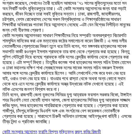
সংগ্রাম করেছেন, সেখানেও তৈরী হয়েছিল আমাদের ‘৭১ সালের মুক্তিযুদ্ধের মতো সন
অব লিবার্টি অর্থাৎ মুক্তিরপুত্র তারা। এই কোটা সংস্কার আন্দোলনের জন্য যারা লড়াই
করছেন, জীবন দিচ্ছেন তারা সবাই মুক্তির সন্তান। ঢাকা, রাজশাহী, জাহাঙ্গীরনগর,
চট্টগ্রাম, বেগম রোকেয়াসহ দেশের সকল বিশ্ববিদ্যালয় ও শিক্ষাপ্রতিষ্ঠানের সাধারণ
শিক্ষার্থীরা অধিকারের পতাকা নিয়ে আন্দোলনে নেমেছে -এটা যেন বিশ্বের নিপীড়িত মানুষের
জন্য সেই হীরণময় প্রেরণা।
কোটা সংস্কার আন্দোলনরত সাধারণ শিক্ষার্থীদের নিয়ে সম্প্রতি অবসরপ্রাপ্ত বিচারপতি
শামসুদ্দিন মানিকের করা এক মন্তব্যের কঠোর সমালোচনা করেন রিজভী। এ সময় দলীয়
নেতাকর্মীদের গ্রেপ্তারের বিবরণ তুলে ধরে তিনি বলেন, গত মঙ্গলবার ছাত্রদলের সাবেক
সভাপতি কাজী রওনকুল ইসলাম শ্রাবনকে তার বাসা থেকে গ্রেপ্তার করা হয়েছে। কিন্তু
পুলিশ স্টেটমেন্ট দিয়ে বলেছে শ্রাবনকে নাকি দলের কেন্দ্রীয় কার্যালয় থেকে গ্রেপ্তার করা
হয়েছে। এটা সম্পূর্ণ মিথ্যা। তিতুমীর কলেজ শাখা ছাত্রদলের সদস্য সচিব ইমাম হোসেন
ও ঢাকা মহানগর দক্ষিণ শাখা স্বেচ্ছাসেবক দলের সাবেক সদস্য সচিব নজরুল ইসলাম
আমার সঙ্গে দলের কেন্দ্রীয় কার্যালয়ে ছিলেন। আমি লেখালেখি শেষ করে যখন বের হয়ে
যাই, ওরাও তখন বের হয়ে যায়। যাওয়ার পথে রাস্তা থেকে অথবা অন্য কোনো স্থান
থেকে ধরে এনে দলের কেন্দ্রীয় কার্যালয়ে অস্ত্র উদ্ধারের নাটক দেখানো হয়েছে। এই
নাটক এদেশের জনগণ বিশ্বাস করে না।
তিনি বলেন, রাজশাহী জেলা যুবদলের সিনিয়র যুগ্ম আহ্বায়ক ফয়সাল সরকার বিকো, টাঙ্গাইল
শহর বিএনপি নেতা মেহেদী হাসান আলম, জেলা ছাত্রদলের সিনিয়র যুগ্ম আহ্বায়ক সাজ্জাদ
কবির সুমন, সদর ছাত্রদলের শাহরিয়ারকে গ্রেপ্তার করা হয়েছে। গ্রেপ্তার করা হয়েছে
গাজীপুর, চাঁদপুর,ফরিদপুর বিএনপি অঙ্গ এবং সংগঠনের বেশ কয়েকজন নেতাকর্মীকে
গ্রেপ্তার করা হয়েছে। সারাদেশে চিরুনী অভিযান চালাচ্ছে আইনশৃঙ্খলা বাহিনী। এসবের
তীব্র নিন্দা ও প্রতিবাদ জানাচ্ছি।
কোটা সংস্কার আন্দোলন
ফরাসি বিপ্লব
মুক্তিযুদ্ধ
রুহুল কবির রিজভী