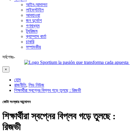
আইন-আদালত
লাইফস্টাইল
আবহাওয়া
জন দুর্ভোগ
গণমাধ্যম
ট্যুরিজম
ক্যাম্পাস বার্তা
চাকরি
সম্পাদকীয়
সর্বশেষঃ-
Sportium la pasión que transforma cada apuesta en emoc
×
হোম
রাজনীতি
,
লিড নিউজ
শিক্ষার্থীরা স্বপ্নের বিপ্লব গড়ে তুলছে : রিজভী
কোটা সংস্কার আন্দোলন
শিক্ষার্থীরা স্বপ্নের বিপ্লব গড়ে তুলছে :
রিজভী