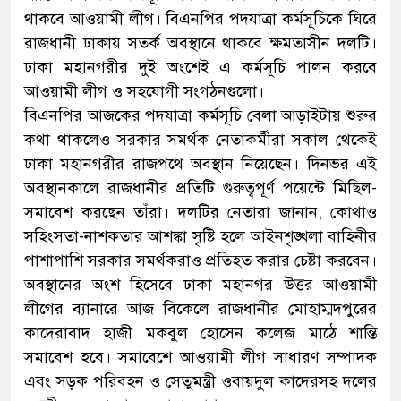
থাকবে আওয়ামী লীগ। বিএনপির পদযাত্রা কর্মসূচিকে ঘিরে
রাজধানী ঢাকায় সতর্ক অবস্থানে থাকবে ক্ষমতাসীন দলটি।
ঢাকা মহানগরীর দুই অংশেই এ কর্মসূচি পালন করবে
আওয়ামী লীগ ও সহযোগী সংগঠনগুলো।
বিএনপির আজকের পদযাত্রা কর্মসূচি বেলা আড়াইটায় শুরুর
কথা থাকলেও সরকার সমর্থক নেতাকর্মীরা সকাল থেকেই
ঢাকা মহানগরীর রাজপথে অবস্থান নিয়েছেন। দিনভর এই
অবস্থানকালে রাজধানীর প্রতিটি গুরুত্বপূর্ণ পয়েন্টে মিছিল-
সমাবেশ করছেন তাঁরা। দলটির নেতারা জানান, কোথাও
সহিংসতা-নাশকতার আশঙ্কা সৃষ্টি হলে আইনশৃঙ্খলা বাহিনীর
পাশাপাশি সরকার সমর্থকরাও প্রতিহত করার চেষ্টা করবেন।
অবস্থানের অংশ হিসেবে ঢাকা মহানগর উত্তর আওয়ামী
লীগের ব্যানারে আজ বিকেলে রাজধানীর মোহাম্মদপুরের
কাদেরাবাদ হাজী মকবুল হোসেন কলেজ মাঠে শান্তি
সমাবেশ হবে। সমাবেশে আওয়ামী লীগ সাধারণ সম্পাদক
এবং সড়ক পরিবহন ও সেতুমন্ত্রী ওবায়দুল কাদেরসহ দলের