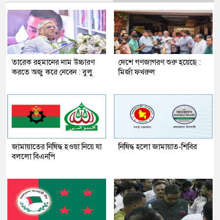
তারেক রহমানের নাম উচ্চারণ
দেশে গণজাগরণ শুরু হয়েছে :
করতে অজু করে নেবেন : বুলু
মির্জা ফখরুল
জামায়াতের নিষিদ্ধ হওয়া নিয়ে যা
নিষিদ্ধ হলো জামায়াত-শিবির
বললো বিএনপি