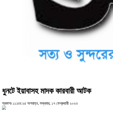
ধুনটে ইয়াবাসহ মাদক কারবারী আটক
প্রকাশঃ ১১:৫৪:২৫ অপরাহ্ন, শুক্রবার, ১৭ ফেব্রুয়ারী ২০২৩