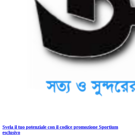
Svela il tuo potenziale con il codice promozione Sportium
esclusivo