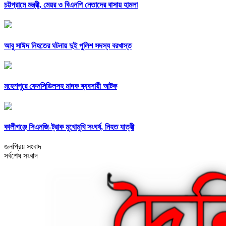
চট্টগ্রামে মন্ত্রী, মেয়র ও বিএনপি নেতাদের বাসায় হামলা
আবু সাঈদ নিহতের ঘটনায় দুই পুলিশ সদস্য বরখাস্ত
মহেশপুরে ফেনসিডিলসহ মাদক ব্যবসায়ী আটক
কালীগঞ্জে সিএনজি-ট্রাক মুখোমুখি সংঘর্ষ, নিহত যাত্রী
জনপ্রিয় সংবাদ
সর্বশেষ সংবাদ