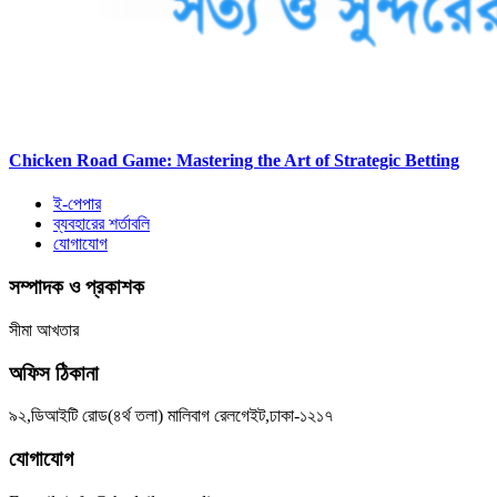
Chicken Road Game: Mastering the Art of Strategic Betting
ই-পেপার
ব্যবহারের শর্তাবলি
যোগাযোগ
সম্পাদক ও প্রকাশক
সীমা আখতার
অফিস ঠিকানা
৯২,ডিআইটি রোড(৪র্থ তলা) মালিবাগ রেলগেইট,ঢাকা-১২১৭
যোগাযোগ