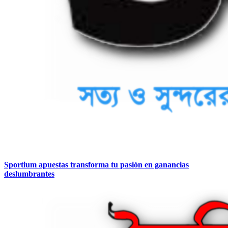
Sportium apuestas transforma tu pasión en ganancias
deslumbrantes