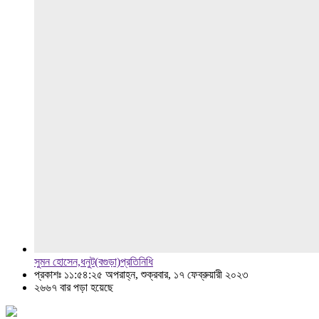
সুমন হোসেন,ধনুট(বগুড়া)প্রতিনিধি
প্রকাশঃ ১১:৫৪:২৫ অপরাহ্ন, শুক্রবার, ১৭ ফেব্রুয়ারী ২০২৩
২৬৬৭ বার পড়া হয়েছে