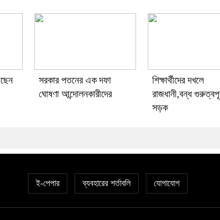
েছেন
সরকার পতনের এক দফা
শিক্ষার্থীদের দখলে
ঘোষণা আন্দোলনকারীদের
রাজধানী,বন্ধ গুরুত্বপূ
সড়ক
ই-পেপার
ব্যবহারের শর্তাবলি
যোগাযোগ