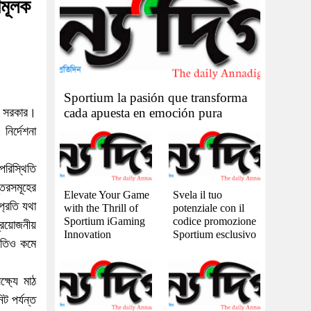
ামূলক
Sportium la pasión que transforma
ছে সরকার।
cada apuesta en emoción pura
নির্দেশনা
পরিস্থিতি
্তরসমূহের
Elevate Your Game
Svela il tuo
্প্রতি যথা
with the Thrill of
potenziale con il
Sportium iGaming
codice promozione
রয়োজনীয়
Innovation
Sportium esclusivo
গতিও কমে
্ষ্যে মাঠ
ট পর্যন্ত