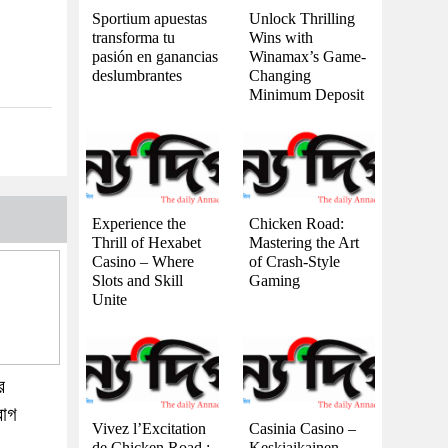
Sportium apuestas
Unlock Thrilling
transforma tu
Wins with
pasión en ganancias
Winamax’s Game-
deslumbrantes
Changing
Minimum Deposit
Experience the
Chicken Road:
Thrill of Hexabet
Mastering the Art
Casino – Where
of Crash-Style
Slots and Skill
Gaming
Unite
র
বাগ
Vivez l’Excitation
Casinia Casino –
de Chicken Road :
Keskiaikainen