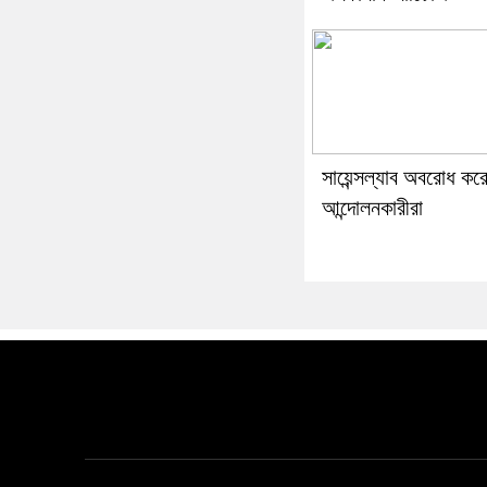
সায়েন্সল্যাব অবরোধ কর
আন্দোলনকারীরা