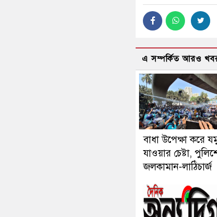
এ সম্পর্কিত আরও খব
বাধা উপেক্ষা করে যম
যাওয়ার চেষ্টা, পুলি
জলকামান-লাঠিচার্জ