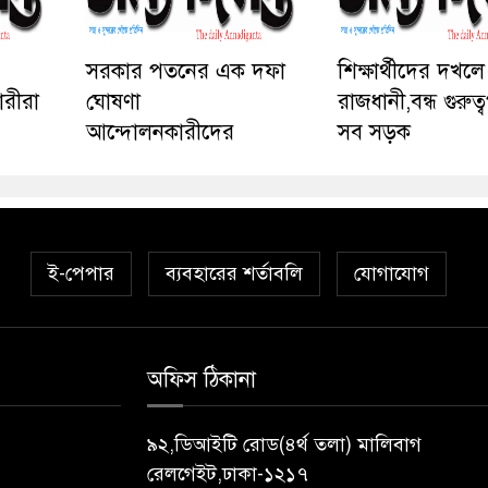
সরকার পতনের এক দফা
শিক্ষার্থীদের দখলে
রীরা
ঘোষণা
রাজধানী,বন্ধ গুরুত্বপ
আন্দোলনকারীদের
সব সড়ক
ই-পেপার
ব্যবহারের শর্তাবলি
যোগাযোগ
অফিস ঠিকানা
৯২,ডিআইটি রোড(৪র্থ তলা) মালিবাগ
রেলগেইট,ঢাকা-১২১৭