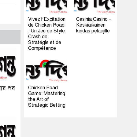
Vivez l’Excitation
Casinia Casino –
de Chicken Road
Keskiaikainen
: Un Jeu de Style
keidas pelaajille
Crash de
Stratégie et de
Compétence
য়ার পর
Chicken Road
Game: Mastering
the Art of
Strategic Betting