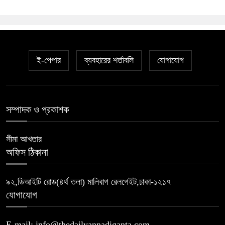
ই-পেপার
ব্যবহারের শর্তাবলি
যোগাযোগ
সম্পাদক ও প্রকাশক
সীমা আখতার
অফিস ঠিকানা
৯২,ডিআইটি রোড(৪র্থ তলা) মালিবাগ রেলগেইট,ঢাকা-১২১৭
যোগাযোগ
E-mail: info@thedailyannadiganta.com