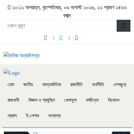
১০:১২ অপরাহ্ন, বৃহস্পতিবার, ০৬ অগাস্ট ২০২৬, ২২ শ্রাবণ ১৪৩৩
বঙ্গাব্দ
হোম
জাতীয়
আন্তর্জাতিক
রাজনীতি
অর্থনীতি
দেশজুড়ে
রাজধানী
বিজ্ঞান ও প্রযুক্তি
খেলাধুলা
ধর্মচিন্তা
বিনোদন
প্রবাস
ই-পেপার
অন্যান্য