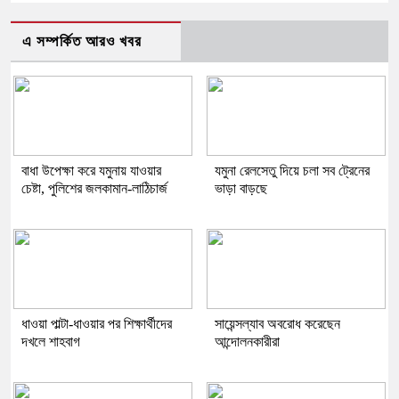
এ সম্পর্কিত আরও খবর
বাধা উপেক্ষা করে যমুনায় যাওয়ার
যমুনা রেলসেতু দিয়ে চলা সব ট্রেনের
চেষ্টা, পুলিশের জলকামান-লাঠিচার্জ
ভাড়া বাড়ছে
ধাওয়া পাল্টা-ধাওয়ার পর শিক্ষার্থীদের
সায়েন্সল্যাব অবরোধ করেছেন
দখলে শাহবাগ
আন্দোলনকারীরা