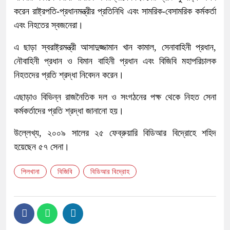
করেন রাষ্ট্রপতি-প্রধানমন্ত্রীর প্রতিনিধি এবং সামরিক-বেসামরিক কর্মকর্তা
এবং নিহতের স্বজনেরা।
এ ছাড়া স্বরাষ্ট্রমন্ত্রী আসাদুজ্জামান খান কামাল, সেনাবাহিনী প্রধান,
নৌবাহিনী প্রধান ও বিমান বাহিনী প্রধান এবং বিজিবি মহাপরিচালক
নিহতদের প্রতি শ্রদ্ধা নিবেদন করেন।
এছাড়াও বিভিন্ন রাজনৈতিক দল ও সংগঠনের পক্ষ থেকে নিহত সেনা
কর্মকর্তাদের প্রতি শ্রদ্ধা জানানো হয়।
উল্লেখ্য, ২০০৯ সালের ২৫ ফেব্রুয়ারি বিডিআর বিদ্রোহে শহিদ
হয়েছেন ৫৭ সেনা।
পিলখানা
বিজিবি
বিডিআর বিদ্রোহ