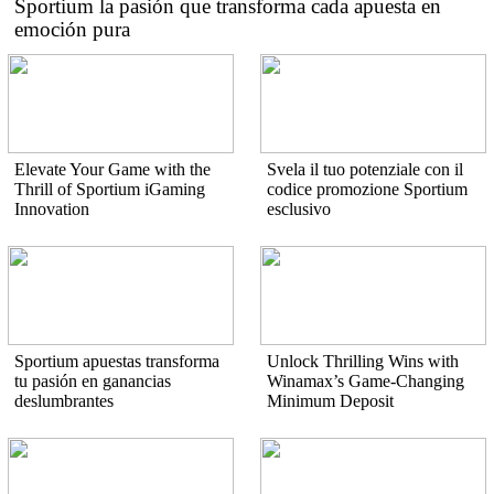
Sportium la pasión que transforma cada apuesta en
emoción pura
Elevate Your Game with the
Svela il tuo potenziale con il
Thrill of Sportium iGaming
codice promozione Sportium
Innovation
esclusivo
Sportium apuestas transforma
Unlock Thrilling Wins with
tu pasión en ganancias
Winamax’s Game-Changing
deslumbrantes
Minimum Deposit