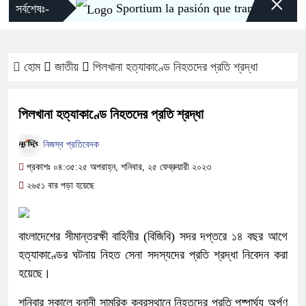
×
Sportium la pasión que transforma cada
সর্বশেষঃ-
হোম
জাতীয়
পিলখানা হত্যাকাণ্ডে নিহতদের প্রতি শ্রদ্ধা
পিলখানা হত্যাকাণ্ডে নিহতদের প্রতি শ্রদ্ধা
নিজস্ব প্রতিবেদক
প্রকাশঃ ০৪:৩৫:২৫ অপরাহ্ন, শনিবার, ২৫ ফেব্রুয়ারী ২০২৩
২৬৫১ বার পড়া হয়েছে
বাংলাদেশের সীমান্তরক্ষী বাহিনীর (বিজিবি) সদর দপ্তরে ১৪ বছর আগে
হত্যাকাণ্ডের ঘটনায় নিহত সেনা সদস্যদের প্রতি শ্রদ্ধা নিবেদন করা
হয়েছে।
শনিবার সকালে বনানী সামরিক কবরস্থানে নিহতদের প্রতি পুষ্পার্ঘ্য অর্পণ