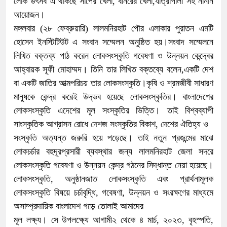
লোক উৎসব এ থাকছে সাপের খেলা, বানরের খেলা,যাত্রাপালা সহ নানান
আয়োজন।
মঙ্গলবার (২৮ ফেব্রুয়ারি) লালমনিরহাট পৌর এলাকার পুরাতন এমটি
হোসেন ইনস্টিটিউট এ সংবাদ সম্মেলন অনু্ষ্ঠিত হয়।সংবাদ সম্মেলনে
লিখিত বক্তব্য পাঠ করেন লোকসংস্কৃতি গবেষণা ও উন্নয়ন কেন্দ্ৰের
আহ্বায়ক সূফী মোহাম্মদ। তিনি তার লিখিত বক্তব্যে বলেন,একটি দেশ
বা একটি জাতির আত্মপরিচয় তার লোকসংস্কৃতি।কৃষি ও শ্রমজীবী সাধারণ
মানুষকে কেন্দ্র করেই উদ্ভব হয়েছে লোকসংস্কৃতির। বাংলাদেশের
লোকসংস্কৃতি এদেশের মূল সংস্কৃতির ভিত্তি। তাই বিশ্বব্যাপী
সাংস্কৃতিক আগ্রাসন রোধে দেশজ সংস্কৃতির বিকাশ, দেশের ঐতিহ্য ও
সংস্কৃতি অত্যন্ত জরুরি হয়ে পড়েছে। তাই নতুন প্রজন্মের মাঝে
লোকচর্চার বহুদূরপ্রসারী ব্যবস্থার জন্য লালমনিরহাট জেলা সদরে
লোকসংস্কৃতি গবেষণা ও উন্নয়ন কেন্দ্র গঠনের সিদ্ধান্ত নেয়া হয়েছে।
লোকসংস্কৃতি, অনুষ্ঠানজাত লোকসংস্কৃতি এবং প্রার্থনামূলক
লোকসংস্কৃতি বিষয়ে চর্চাবৃদ্ধি, গবেষণা, উন্নয়ন ও সংরক্ষণের মাধ্যমে
অসাম্প্রদায়িক বাংলাদেশ গড়ে তোলাই আমাদের
মূল লক্ষ্য। সে উপলক্ষ্যে আগামী২ থেকে ৪ মার্চ, ২০২৩, বৃহস্পতি,