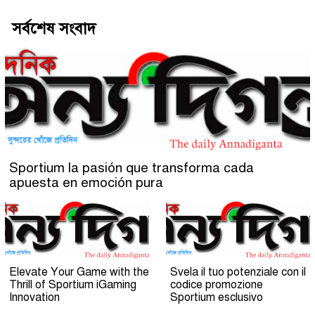
সর্বশেষ সংবাদ
Sportium la pasión que transforma cada
apuesta en emoción pura
Elevate Your Game with the
Svela il tuo potenziale con il
Thrill of Sportium iGaming
codice promozione
Innovation
Sportium esclusivo