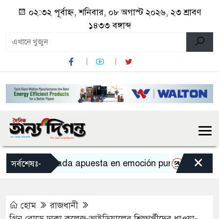
০২:৩২ পূর্বাহ্ন, শনিবার, ০৮ অগাস্ট ২০২৬, ২৩ শ্রাবণ
১৪৩৩ বঙ্গাব্দ
×
transforma cada apuesta en emoción pura
Elevate You
সর্বশেষঃ-
হোম
রাজধানী
গ্রিন রোডে ঢাকা কলেজ-আইডিয়ালের শিক্ষার্থীদের ধাওয়া-