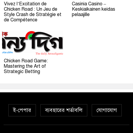
Vivez l’Excitation de
Casinia Casino –
Chicken Road : Un Jeu de
Keskiaikainen keidas
Style Crash de Stratégie et
pelaajille
de Compétence
Chicken Road Game:
Mastering the Art of
Strategic Betting
ই-পেপার
ব্যবহারের শর্তাবলি
যোগাযোগ