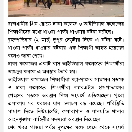
রাজধানীর গ্রিন রোডে ঢাকা কলেজ ও আইডিয়াল কলেজের
শিক্ষার্থীদের মধ্যে ধাওয়া-পাল্টা ধাওয়ার ঘটনা ঘটেছে।
বৃহস্পতিবার (২ মার্চ) দুপুর দেড়টার দিকে এ ঘটনা ঘটে।
ধাওয়া-পাল্টা ধাওয়ার ঘটনায় এক শিক্ষার্থী আহত হয়েছেন
বলেও জানা গেছে।
ঢাকা কলেজের একটি বাস আইডিয়াল কলেজের শিক্ষার্থীরা
ভাঙচুর করলে এ অবস্থার তৈরি হয়।
আইডিয়াল কলেজের শিক্ষার্থীরা ক্যাম্পাসের সামনের সড়কে
ও ঢাকা কলেজের শিক্ষার্থীরা ল্যাবএইড হাসপাতালের
পেছনের সড়কে অবস্থান নিয়ে সংঘর্ষে জড়িয়েছেন। পুরো
এলাকায় সব ধরনের যান চলাচল বন্ধ রয়েছে। পরিস্থিতি
সামাল দিতে নিউমার্কেট, কলাবাগান ও ধানমন্ডি থানার
আইনশৃঙ্খলা বাহিনীর সদস্যরা অবস্থান নিয়েছেন।
শেষ খবর পাওয়া পর্যন্ত দুপক্ষের মধ্যে থেমে থেকে সংঘর্ষ