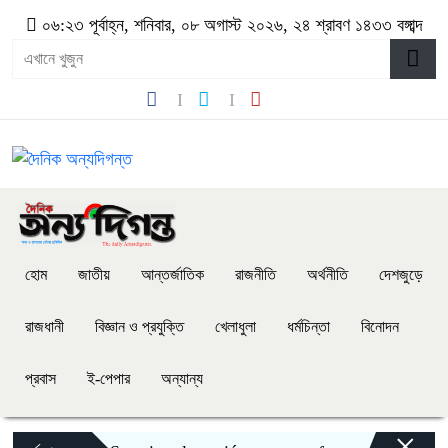
০৬:২৩ পূর্বাহ্ন, শনিবার, ০৮ অগাস্ট ২০২৬, ২৪ শ্রাবণ ১৪৩৩ বঙ্গাব্দ
হোম
জাতীয়
আন্তর্জাতিক
রাজনীতি
অর্থনীতি
দেশজুড়ে
রাজধানী
বিজ্ঞান ও প্রযুক্তি
খেলাধুলা
ধর্মচিন্তা
বিনোদন
প্রবাস
ই-পেপার
অন্যান্য
×