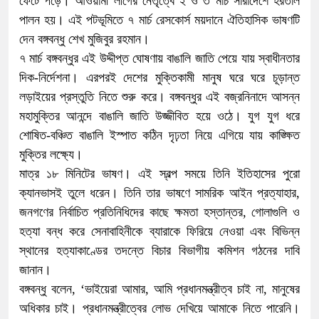
ফেটে পড়ে। আওয়ামী লীগের নেতৃত্বে ২ ও ৩ মার্চ সারাদেশে হরতাল
পালন হয়। এই পটভূমিতে ৭ মার্চ রেসকোর্স ময়দানে ঐতিহাসিক ভাষণটি
দেন বঙ্গবন্ধু শেখ মুজিবুর রহমান।
৭ মার্চ বঙ্গবন্ধুর এই উদ্দীপ্ত ঘোষণায় বাঙালি জাতি পেয়ে যায় স্বাধীনতার
দিক-নির্দেশনা। এরপরই দেশের মুক্তিকামী মানুষ ঘরে ঘরে চূড়ান্ত
লড়াইয়ের প্রস্তুতি নিতে শুরু করে। বঙ্গবন্ধুর এই বজ্রনিনাদে আসন্ন
মহামুক্তির আনন্দে বাঙালি জাতি উজ্জীবিত হয়ে ওঠে। যুগ যুগ ধরে
শোষিত-বঞ্চিত বাঙালি ইস্পাত কঠিন দৃঢ়তা নিয়ে এগিয়ে যায় কাঙ্ক্ষিত
মুক্তির লক্ষ্যে।
মাত্র ১৮ মিনিটের ভাষণ। এই স্বল্প সময়ে তিনি ইতিহাসের পুরো
ক্যানভাসই তুলে ধরেন। তিনি তার ভাষণে সামরিক আইন প্রত্যাহার,
জনগণের নির্বাচিত প্রতিনিধিদের কাছে ক্ষমতা হস্তান্তর, গোলাগুলি ও
হত্যা বন্ধ করে সেনাবাহিনীকে ব্যারাকে ফিরিয়ে নেওয়া এবং বিভিন্ন
স্থানের হত্যাকাণ্ডের তদন্তে বিচার বিভাগীয় কমিশন গঠনের দাবি
জানান।
বঙ্গবন্ধু বলেন, ‘ভাইয়েরা আমার, আমি প্রধানমন্ত্রীত্ব চাই না, মানুষের
অধিকার চাই। প্রধানমন্ত্রীত্বের লোভ দেখিয়ে আমাকে নিতে পারেনি।