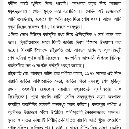
ফাঁসির কাষ্ঠে ঝুলিয়ে দিতে পারেনি। আপনারা রক্ত দিয়ে আমাকে
ষড়যন্ত্র-মামলা থেকে মুক্ত করে এনেছিলেন। সেদিন এই রেসকোর্সে
আমি বলেছিলাম, রক্তের ঋণ আমি রক্ত দিয়ে শোধ করব। আজো আমি
রক্ত দিয়েই রক্তের ঋণ শোধ করতে প্রস্তুত।
এদিকে দেশে বিভিন্ন কর্মসূচির মধ্য দিয়ে ঐতিহাসিক ৭ মার্চ পালন করা
হবে। দ্বিতীয়বারের মতো দিনটি জাতীয় দিবস হিসেবে উদযাপন করা
হচ্ছে। দিবসটি উপলক্ষে রাষ্ট্রপতি মো. আবদুল হামিদ ও প্রধানমন্ত্রী
শেখ হাসিনা পৃথক বাণী দিয়েছেন। ক্ষমতাসীন আওয়ামী লীগসহ বিভিন্ন
রাজনৈতিক দল ও সংগঠন কর্মসূচি গ্রহণ করেছে।
রাষ্ট্রপতি মো. আবদুল হামিদ তার বাণীতে বলেন, ১৯৭১ সালের এই দিনে
বাঙালি জাতির অবিসংবাদিত নেতা, জাতির পিতা বঙ্গবন্ধু শেখ মুজিবুর
রহমান তৎকালীন রেসকোর্স ময়দানে বজ্রকণ্ঠে স্বাধীনতার ডাক
দিয়েছিলেন। পুরো বাঙালি জাতি সেদিন মন্ত্রমুগ্ধের মতো অবগাহন
করেছিল রাজনীতির মহাকবি বঙ্গবন্ধুর অমর কবিতা। বঙ্গবন্ধুর শাণিত ও
প্রদীপ্ত উচ্চারণে কেঁপে উঠেছিল পাকিস্তানি স্বৈরশাসকের মসনদ।
মূলত ৭ মার্চের ভাষণেই নিপীড়িত-নির্যাতিত বাঙালি জাতি খুঁজে পেয়েছিল
শোষণমুক্তির কাঙ্ক্ষিত পথ। তাই ৭ মার্চের ঐতিহাসিক ভাষণ বাঙালির