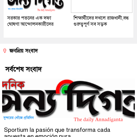
সরকার পতনের এক দফা
শিক্ষার্থীদের দখলে রাজধানী,বন্ধ
ঘোষণা আন্দোলনকারীদের
গুরুত্বপূর্ণ সব সড়ক
জনপ্রিয় সংবাদ
সর্বশেষ সংবাদ
Sportium la pasión que transforma cada
apuesta en emoción pura