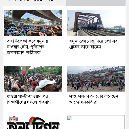
বাধা উপেক্ষা করে যমুনায়
যমুনা রেলসেতু দিয়ে চলা সব
যাওয়ার চেষ্টা, পুলিশের
ট্রেনের ভাড়া বাড়ছে
জলকামান-লাঠিচার্জ
ধাওয়া পাল্টা-ধাওয়ার পর
সায়েন্সল্যাব অবরোধ করেছেন
শিক্ষার্থীদের দখলে শাহবাগ
আন্দোলনকারীরা