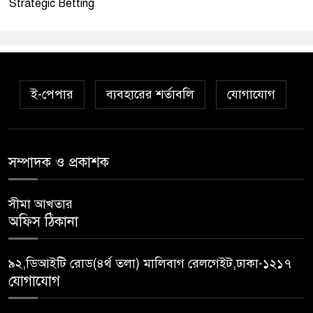
Strategic Betting
ই-পেপার
ব্যবহারের শর্তাবলি
যোগাযোগ
সম্পাদক ও প্রকাশক
সীমা আখতার
অফিস ঠিকানা
৯২,ডিআইটি রোড(৪র্থ তলা) মালিবাগ রেলগেইট,ঢাকা-১২১৭
যোগাযোগ