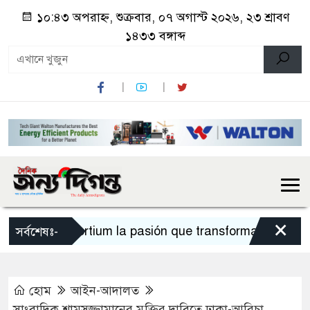
১০:৪৩ অপরাহ্ন, শুক্রবার, ০৭ অগাস্ট ২০২৬, ২৩ শ্রাবণ
১৪৩৩ বঙ্গাব্দ
×
Sportium la pasión que transforma cada apue
সর্বশেষঃ-
হোম
আইন-আদালত
সাংবাদিক শামসুজ্জামানের মুক্তির দাবিতে ঢাকা-আরিচা