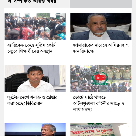
এ সম্পর্কিত আরও খবর
ব্যারিকেড ভেঙে সুপ্রিম কোর্ট
জামায়াতের নায়েবে আমিরসহ ৭
চত্বরে শিক্ষার্থীদের অবস্থান
জন রিমান্ডে
ফুটেজ দেখে শনাক্ত ও গ্রেপ্তার
ভোটে মাঠে থাকছে
করা হচ্ছে: ডিবিপ্রধান
আইনশৃঙ্খলা বাহিনীর সাড়ে ৭
লাখ সদস্য