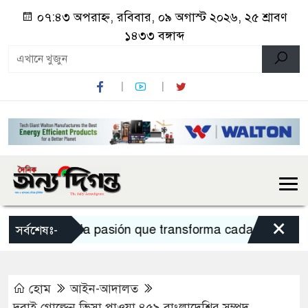
০৭:৪৩ অপরাহ্ন, রবিবার, ০৯ অগাস্ট ২০২৬, ২৫ শ্রাবণ
১৪৩৩ বঙ্গাব্দ
×
Sportium la pasión que transforma cada apuesta en
সর্বশেষঃ-
হোম
আইন-আদালত
দুবাই গোল্ডেন ভিসা পাওয়া ৪৫৯ বাংলাদেশির সম্পদ