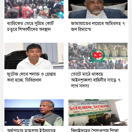
ব্যারিকেড ভেঙে সুপ্রিম কোর্ট
জামায়াতের নায়েবে আমিরসহ ৭
চত্বরে শিক্ষার্থীদের অবস্থান
জন রিমান্ডে
ফুটেজ দেখে শনাক্ত ও গ্রেপ্তার
ভোটে মাঠে থাকছে
করা হচ্ছে: ডিবিপ্রধান
আইনশৃঙ্খলা বাহিনীর সাড়ে ৭
লাখ সদস্য
অর্থপাচার মামলায় ইউনূসসহ
ঝিনাইদহের শৈলকুপায় শিক্ষা