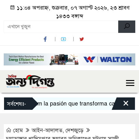
১১:০৪ অপরাহ্ন, শুক্রবার, ০৭ অগাস্ট ২০২৬, ২৩ শ্রাবণ
১৪৩৩ বঙ্গাব্দ
×
Sportium la pasión que transforma cada apuesta 
সর্বশেষঃ-
হোম
আইন-আদালত
,
দেশজুড়ে
চুয়াডাঙ্গার খাদিমপুরে ভয়াবহ অগ্নিকাণ্ডের ঘটনায় সাক্ষী