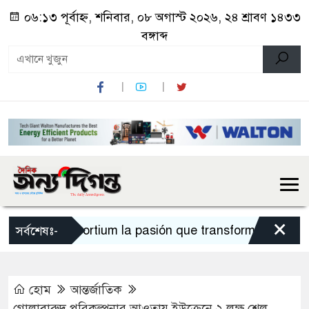
০৬:১৩ পূর্বাহ্ন, শনিবার, ০৮ অগাস্ট ২০২৬, ২৪ শ্রাবণ ১৪৩৩
বঙ্গাব্দ
×
Sportium la pasión que transforma cada apu
সর্বশেষঃ-
হোম
আন্তর্জাতিক
গোলাবারুদ পরিকল্পনার আওতায় ইউক্রেনে ২ লক্ষ শেল