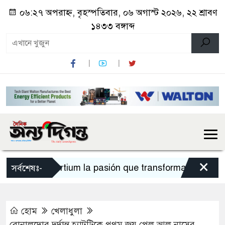
০৬:২৭ অপরাহ্ন, বৃহস্পতিবার, ০৬ অগাস্ট ২০২৬, ২২ শ্রাবণ
১৪৩৩ বঙ্গাব্দ
×
Sportium la pasión que transforma cada apues
সর্বশেষঃ-
হোম
খেলাধুলা
রোনালদোর দুর্দান্ত হ্যাটট্রিকে প্রথম জয় পেল আল নাসের