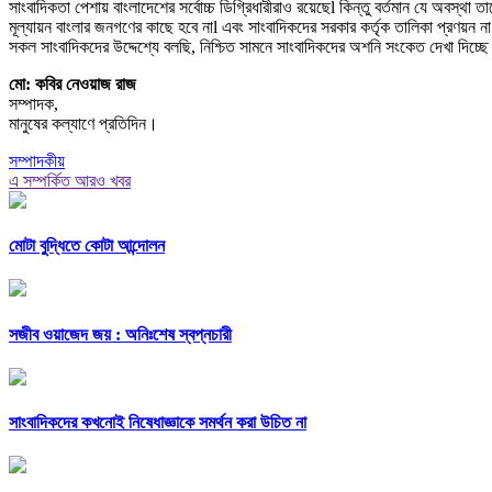
সাংবাদিকতা পেশায় বাংলাদেশের সর্বোচ্চ ডিগ্রিধারীরাও রয়েছেl কিন্তু বর্তমান যে অবস্থা ত
মূল্যায়ন বাংলার জনগণের কাছে হবে নাl এবং সাংবাদিকদের সরকার কর্তৃক তালিকা প্রণয়ন না
সকল সাংবাদিকদের উদ্দেশ্যে বলছি, নিশ্চিত সামনে সাংবাদিকদের অশনি সংকেত দেখা দিচ্ছ
মো: কবির নেওয়াজ রাজ
সম্পাদক,
মানুষের কল্যাণে প্রতিদিন।
সম্পাদকীয়
এ সম্পর্কিত আরও খবর
মোটা বুদ্ধিতে কোটা আন্দোলন
সজীব ওয়াজেদ জয় : অনিঃশেষ স্বপ্নচারী
সাংবাদিকদের কখনোই নিষেধাজ্ঞাকে সমর্থন করা উচিত না