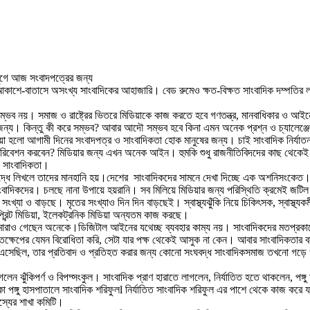
যুগে আজ সংবাদপত্রের জন্য
শে-বাতাসে অসংখ্য সাংবাদিকের আহাজারি। বেড রুমেও ক্ষত-বিক্ষত সাংবাদিক দম্পতির ল
ম্ভব নয়। সমাজ ও রাষ্ট্রের ভিতরে মিডিয়াকে কাজ করতে হবে গণতন্ত্র, মানবাধিকার ও আইন
নের জন্য। কিন্তু কী করে সম্ভব? আবার আদৌ সম্ভব হবে কিনা এমন অনেক প্রশ্ন ও চ্যালেঞ
 হলো আগামী দিনের সংবাদপত্র ও সাংবাদিকতা হোক মানুষের জন্য। চাই সাংবাদিক নির্যাত
ংবাদ পরিবেশন করবেন? মিডিয়ার জন্য এখন অনেক আইন। হুমকি শুধু রাজনীতিবিদদের কাছ থেকেই
ী সাংবাদিকতা।
িরুদ্ধে লিখলে তাদের মানহানি হয়।দেশের সাংবাদিকদের সামনে দেখা দিচ্ছে এক অশনিসংকেত।
ংবাদিকদের। চলছে নানা উপায়ে হয়রানি। সব মিলিয়ে মিডিয়ার জন্য পরিস্থিতি ক্রমেই জ
্যা ও বাড়ছে। মৃতের সংখ্যাও দিন দিন বাড়ছেই। স্বাস্থ্যঝুঁকি নিয়ে চিকিৎসক, স্বাস্থ্যক
িন্ট মিডিয়া, ইলেকট্রনিক মিডিয়া অন্যতম কাজ করছে।
মারাও গেছেন অনেকে।ডিজিটাল আইনের যথেচ্ছ ব্যবহার কাম্য নয়। সাংবাদিকদের মতপ্রকাশের
ক্ষেপের যেমন বিরোধিতা করি, সেটা যার পক্ষ থেকেই আসুক না কেন। আবার সাংবাদিকতার বস্তু
ছিল, তার প্রতিবাদ ও প্রতিহত করার জন্য কোনো সংঘবদ্ধ সাংবাদিকসমাজ তখনো গড়ে ওঠেনি
গেলেন ঝুঁকিপর্ণ ও বিপদ্সংকুল। সাংবাদিক প্রাণ হারাতে লাগলেন, নির্যাতিত হতে থাকলেন, পঙ
াকা পঙ্গু হাসপাতালে সাংবাদিক শরিফুলl নির্যাতিত সাংবাদিক শরিফুল এর পাশে থেকে কাজ ক
স্যের শাখা কমিটি।