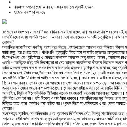
প্রকাশঃ ০৭:০৫:৫৪ অপরাহ্ন, শুক্রবার, ১৭ জুলাই ২০২০
২৫৯৯ বার পড়া হয়েছে
বর্তমানে সংবাদপত্র ও সাংবাদিকতার দিনকাল ভালো যাচ্ছে না। অবাধ-তথ্য প্রবাহের এই 
সাংবাদিকদের জন্য অশনিসংকেত। আমার চোখে কালোমেঘের ঘনঘাটা চতুরদিকে। বাংলার আকা
কোথায়?
দলবাজির সাংবাদিকতা সবকিছু গ্রাস করে নিচ্ছে lবাস্তবতাকে আড়াল করে মিডিয়ার বিকাশ স
জায়গাটুকু ধরে রাখতে হবে। পাশাপাশি প্রস্তুতি নিতে হবে আগামীর চ্যালেঞ্জ বাস্তবায়
বিএমএসএফ এর প্রতিষ্ঠাতা ও সাধারণ সম্পাদক আহমেদ আবু জাফর বলেন , আমাদের চাওয়া
একটি গণতান্ত্রিক রাষ্ট্র যদি নিরাপত্তা না দেয় তাহলে সাংবাদিকরা কীভাবে নিরপেক্ষ স
আমি একজন ক্ষুদ্র কলাম লেখক হিসেবে মনে করি এখনকার যুগেযুগে কমে যাচ্ছে অনুসন্ধান
কেন এ অবস্থা তৈরি হচ্ছে?মাদকের বিরুদ্ধে সংবাদ লিখলে মামলা হয়। দুর্নীতিবাজদের ব
বললেই ডিজিটাল নিরাপত্তা আইনে মামলা দেওয়া হচ্ছে। কথায় কথায় আটক করা হচ্ছে সা
বিশ্বের অন্যান্য দেশের সঙ্গে সঙ্গে আমাদের দেশেও করোনার আঘাত পড়েছে। আক্রান্তের সংখ
জন্য সরকার যেসব পদক্ষেপ গ্রহণ করেছে। সেসব দেশবাসীকে জানাতে অনলাইন মিডিয়া, প্র
অনলাইন, প্রিন্ট ও ইলেকট্রনিক মিডিয়ার অনেক সংবাদকর্মী করোনায় আক্রান্ত হয়েছেন। 
খুশি লিখে দেব তা নয়। দুই দিকেই একটা সীমা থাকবে। সাংবাদিকতার স্বাধীনতার ওপর হস্ত
বিঘ্নিত হতে পারে এমনটাও করা উচিত নয়।প্রথম দিকে সাংবাদিকতার ওপর যেসব আঘাত এসে
ফোরাম।
সংবাদপত্র স্বাধীন, সাংবাদিকতার ওপর প্রকাশ্য বিধিনিষেধ নেই, কিন্তু সাংবাদিকেরা রয়ে 
সপ্তাহে দুইটি ঘটনা আমার কাছে খুব মর্মান্তিক মনে হচ্ছে তার মধ্যে একজন ভর্তি আছে ঢ
তোলা হয়েছে সাংবাদিক নির্যাতন প্রতিরোধ কমিটি। গঠিত হচ্ছে জেলা উপজেলায় একুশ সদ