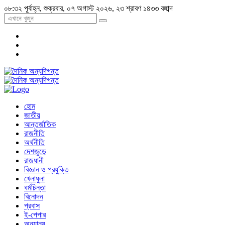
০৮:৩২ পূর্বাহ্ন, শুক্রবার, ০৭ অগাস্ট ২০২৬, ২৩ শ্রাবণ ১৪৩৩ বঙ্গাব্দ
হোম
জাতীয়
আন্তর্জাতিক
রাজনীতি
অর্থনীতি
দেশজুড়ে
রাজধানী
বিজ্ঞান ও প্রযুক্তি
খেলাধুলা
ধর্মচিন্তা
বিনোদন
প্রবাস
ই-পেপার
অন্যান্য