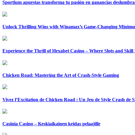
Sportium apuestas transforma tu pasión en ganancias deslumbra
Unlock Thrilling Wins with Winamax’s Game-Changing Minimu
Experience the Thrill of Hexabet Casino – Where Slots and Skill
Chicken Road: Mastering the Art of Crash-Style Gaming
Vivez l’Excitation de Chicken Road : Un Jeu de Style Crash de S
Casinia Casino – Keskiaikainen keidas pelaajille