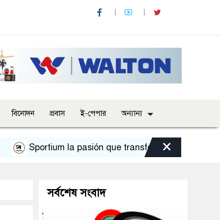
বিনোদন
প্রবাস
ই-পেপার
অন্যান্য
×
Sportium la pasión que transforma cada apuesta en
সর্বশেষ সংবাদ