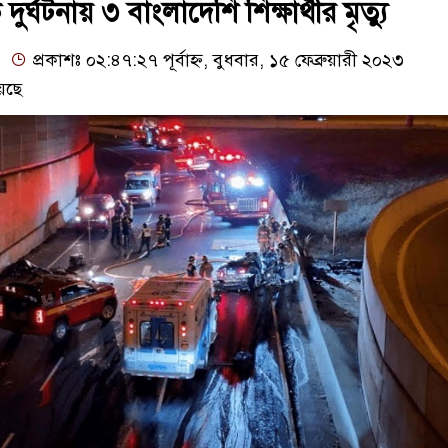
র্ঘটনায় ৩ বাংলাদেশি শিক্ষার্থীর মৃত্যু
প্রকাশঃ ০২:৪৭:২৭ পূর্বাহ্ন, বুধবার, ১৫ ফেব্রুয়ারী ২০২৩
েছে