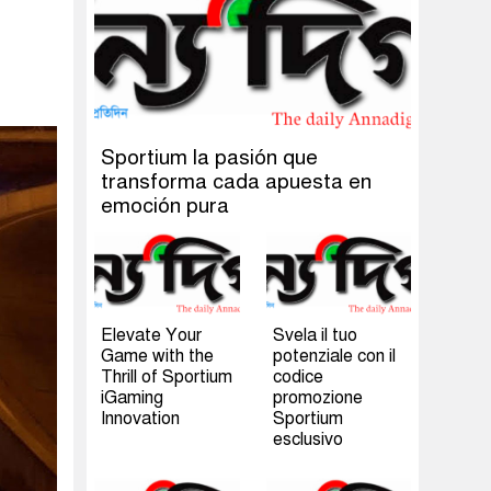
Sportium la pasión que
transforma cada apuesta en
emoción pura
Elevate Your
Svela il tuo
Game with the
potenziale con il
Thrill of Sportium
codice
iGaming
promozione
Innovation
Sportium
esclusivo