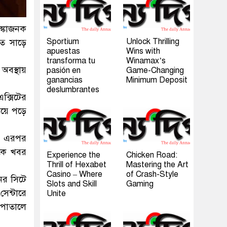
ঙ্কাজনক
Sportium
Unlock Thrilling
াত সাড়ে
apuestas
Wins with
transforma tu
Winamax’s
বস্থায়
pasión en
Game-Changing
ganancias
Minimum Deposit
deslumbrantes
ক্সিটের
য়ে পড়ে
া। এরপর
কে খবর
Experience the
Chicken Road:
Thrill of Hexabet
Mastering the Art
Casino – Where
of Crash-Style
নের সিটে
Slots and Skill
Gaming
সেন্টারে
Unite
সপাতালে