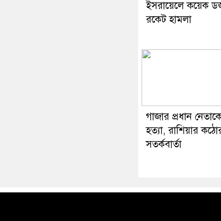
ইসরায়েলে কয়েক ড
রকেট হামলা
গাজার প্রধান নেতাক
হত্যা, রাশিয়ার কঠো
সতর্কবার্তা