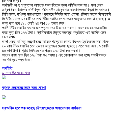
(টিসিবি) জন্য।
অর্থমন্ত্রী আ হ ম মুস্তফা কামালের সভাপতিত্বে ক্রয় কমিটির সভা হয়। সভা শেষে
মন্ত্রিপরিষদ বিভাগের অতিরিক্ত সচিব সাঈদ মাহবুব খান সাংবাদিকদের বিস্তারিত জানান।
তিনি বলেন, বাণিজ্য মন্ত্রণালয়ের প্রস্তাবে টিসিবির জন্য মেঘনা এডিবল অয়েল রিফাইনারি
লিমিটেড থেকে ১ কোটি ১০ লাখ লিটার সয়াবিন তেল কেনার অনুমোদন দেওয়া হয়েছে। এ
জন্য ব্যয় হবে ১৯০ কোটি ২৪ লাখ ৫০ হাজার টাকা।
প্রতি লিটার সয়াবিন তেলের দাম পড়বে ১৭২ টাকা ৯৫ পয়সা। আগেরবারের কেনাকাটায়
ক্রয় মূল্য ছিল ১৭৭ টাকা। স্থানীয়ভাবে উন্মুক্ত দরপত্র পদ্ধতিতে এই সয়াবিন তেল
কেনা হচ্ছে।
জানা গেছে, বাণিজ্য মন্ত্রণালয়ের আরেক প্রস্তাবে ঢাকার ইউএন ট্রেডিংয়ের কাছ থেকে
৫০ লাখ লিটার সয়াবিন তেল কেনার অনুমোদন দেওয়া হয়েছে। এতে খরচ হবে ৮৬ কোটি
৪০ লাখ টাকা। প্রতি লিটারের দাম পড়বে ১৭২ টাকা ৮০ পয়সা।
আগের ক্রয় মূল্য ছিল ১৭৮ টাকা ৪৫ পয়সা। এই কেনাকাটাও করা হচ্ছে স্থানীয়ভাবে
সরাসরি ক্রয় পদ্ধতিতে।
অর্থনীতি
এ সম্পর্কিত আরও খবর
ব্যাংক লেনদেনের নতুন সময় ঘোষণা
স্বাভাবিক হতে শুরু করেছে চট্টগ্রাম বন্দরের অপারেশনাল কার্যক্রম