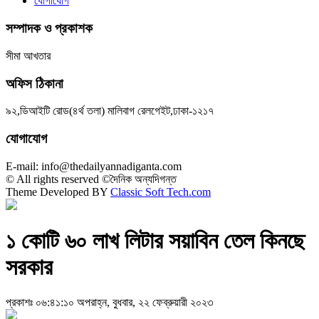
যোগাযোগ
সম্পাদক ও প্রকাশক
সীমা আখতার
অফিস ঠিকানা
৯২,ডিআইটি রোড(৪র্থ তলা) মালিবাগ রেলগেইট,ঢাকা-১২১৭
যোগাযোগ
E-mail: info@thedailyannadiganta.com
© All rights reserved ©দৈনিক অন্যদিগন্ত
Theme Developed BY
Classic Soft Tech.com
১ কোটি ৬০ লাখ লিটার সয়াবিন তেল কিনছে
সরকার
প্রকাশঃ ০৬:৪১:১০ অপরাহ্ন, বুধবার, ২২ ফেব্রুয়ারী ২০২৩