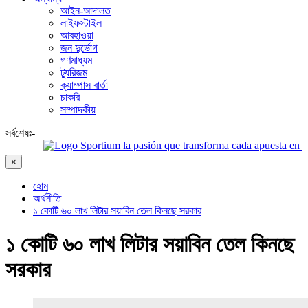
আইন-আদালত
লাইফস্টাইল
আবহাওয়া
জন দুর্ভোগ
গণমাধ্যম
ট্যুরিজম
ক্যাম্পাস বার্তা
চাকরি
সম্পাদকীয়
সর্বশেষঃ-
Sportium la pasión que transforma cada apuesta en emoción
×
হোম
অর্থনীতি
১ কোটি ৬০ লাখ লিটার সয়াবিন তেল কিনছে সরকার
১ কোটি ৬০ লাখ লিটার সয়াবিন তেল কিনছে
সরকার