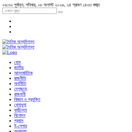
০৬:৩২ পূর্বাহ্ন, শনিবার, ০৮ অগাস্ট ২০২৬, ২৪ শ্রাবণ ১৪৩৩ বঙ্গাব্দ
হোম
জাতীয়
আন্তর্জাতিক
রাজনীতি
অর্থনীতি
দেশজুড়ে
রাজধানী
বিজ্ঞান ও প্রযুক্তি
খেলাধুলা
ধর্মচিন্তা
বিনোদন
প্রবাস
ই-পেপার
অন্যান্য