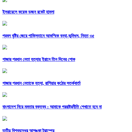
ইসরায়েলে কয়েক ডজন রকেট হামলা
প্রবল বৃষ্টির জেরে পাকিস্তানে আকস্মিক বন্যা-ভূমিধস, নিহত ৩৫
গাজার প্রধান নেতা হত্যায় ইরানে তিন দিনের শোক
গাজার প্রধান নেতাকে হত্যা, রাশিয়ার কঠোর সতর্কবার্তা
বাংলাদেশ নিয়ে মমতার বক্তব্য : আমাকে পররাষ্ট্রনীতি শেখাতে হবে না
তৃতীয় বিশ্বযুদ্ধের আশঙ্কা ট্রাম্পের