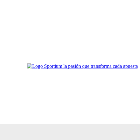
Sportium la pasión que transforma cada apuesta en emoc