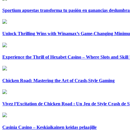
Sportium apuestas transforma tu pasión en ganancias deslumbra
Unlock Thrilling Wins with Winamax’s Game-Changing Minimu
Experience the Thrill of Hexabet Casino – Where Slots and Skill
Chicken Road: Mastering the Art of Crash-Style Gaming
Vivez l’Excitation de Chicken Road : Un Jeu de Style Crash de S
Casinia Casino – Keskiaikainen keidas pelaajille