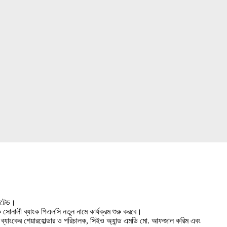
মিটেড।
সোনালী ব্যাংক পিএলসি নতুন নামে কার্যক্রম শুরু করবে।
রদৌস, ব্যাংকের শেয়ারহোল্ডার ও পরিচালক, সিইও অ্যান্ড এমডি মো. আফজাল করিম এবং