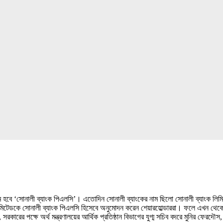
 নাম হবে ‘সোনালী ব্যাংক পিএলসি’। এতোদিন সোনালী ব্যাংকের নাম ছিলো সোনালী ব্যাংক লি
ক লিমিটেডকে সোনালী ব্যাংক পিএলসি হিসেবে অনুমোদন করেন শেয়ারহোল্ডাররা। ফলে এখন থেকে 
 সরকারের পক্ষে অর্থ মন্ত্রণালয়ের আর্থিক প্রতিষ্ঠান বিভাগের যুগ্ম সচিব বদরে মুনির ফে