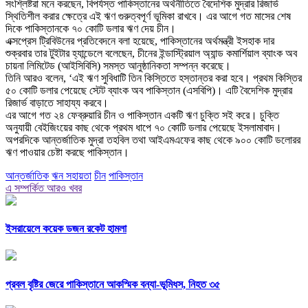
সংশ্লিষ্টরা মনে করছেন, বিপর্যস্ত পাকিস্তানের অর্থনীতিতে বৈদেশিক মুদ্রার রিজার্ভ
স্থিতিশীল করার ক্ষেত্রে এই ঋণ গুরুত্বপূর্ণ ভূমিকা রাখবে। এর আগে গত মাসের শেষ
দিকে পাকিস্তানকে ৭০ কোটি ডলার ঋণ দেয় চীন।
এক্সপ্রেস ট্রিবিউনের প্রতিবেদনে বলা হয়েছে, পাকিস্তানের অর্থমন্ত্রী ইসহাক দার
শুক্রবার তার টুইটার হ্যান্ডেলে বলেছেন, চীনের ইন্ডাস্ট্রিয়াল অ্যান্ড কমার্শিয়াল ব্যাংক অব
চায়না লিমিটেড (আইসিবিসি) সমস্ত আনুষ্ঠানিকতা সম্পন্ন করেছে।
তিনি আরও বলেন, ‘এই ঋণ সুবিধাটি তিন কিস্তিতে হস্তান্তর করা হবে। প্রথম কিস্তির
৫০ কোটি ডলার পেয়েছে স্টেট ব্যাংক অব পাকিস্তান (এসবিপি)। এটি বৈদেশিক মুদ্রার
রিজার্ভ বাড়াতে সাহায্য করবে।
এর আগে গত ২৪ ফেব্রুয়ারি চীন ও পাকিস্তান একটি ঋণ চুক্তি সই করে। চুক্তি
অনুযায়ী বেইজিংয়ের কাছ থেকে প্রথম ধাপে ৭০ কোটি ডলার পেয়েছে ইসলামাবাদ।
অপরদিকে আন্তর্জাতিক মুদ্রা তহবিল তথা আইএমএফের কাছ থেকে ৯০০ কোটি ডলোরর
ঋণ পাওয়ার চেষ্টা করছে পাকিস্তান।
আন্তর্জাতিক
ঋন সহায়তা
চীন
পাকিস্তান
এ সম্পর্কিত আরও খবর
ইসরায়েলে কয়েক ডজন রকেট হামলা
প্রবল বৃষ্টির জেরে পাকিস্তানে আকস্মিক বন্যা-ভূমিধস, নিহত ৩৫