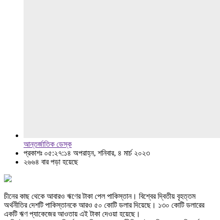
আন্তর্জাতিক ডেস্ক
প্রকাশঃ ০৫:২৭:১৪ অপরাহ্ন, শনিবার, ৪ মার্চ ২০২৩
২৬৬৪ বার পড়া হয়েছে
চীনের কাছ থেকে আবারও ঋণের টাকা পেল পাকিস্তান। বিশ্বের দ্বিতীয় বৃহত্তম
অর্থনীতির দেশটি পাকিস্তানকে আরও ৫০ কোটি ডলার দিয়েছে। ১৩০ কোটি ডলারের
একটি ঋণ প্যাকেজের আওতায় এই টাকা দেওয়া হয়েছে।