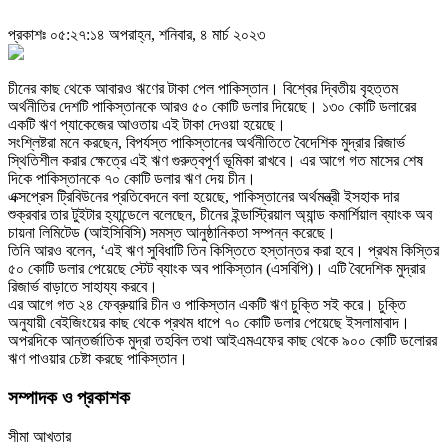
প্রকাশঃ ০৫:২৭:১৪ অপরাহ্ন, শনিবার, ৪ মার্চ ২০২৩
চীনের কাছ থেকে আবারও ঋণের টাকা পেল পাকিস্তান। বিশ্বের দ্বিতীয় বৃহত্তম
অর্থনীতির দেশটি পাকিস্তানকে আরও ৫০ কোটি ডলার দিয়েছে। ১৩০ কোটি ডলারের
একটি ঋণ প্যাকেজের আওতায় এই টাকা দেওয়া হয়েছে।
সংশ্লিষ্টরা মনে করছেন, বিপর্যস্ত পাকিস্তানের অর্থনীতিতে বৈদেশিক মুদ্রার রিজার্ভ
স্থিতিশীল করার ক্ষেত্রে এই ঋণ গুরুত্বপূর্ণ ভূমিকা রাখবে। এর আগে গত মাসের শেষ
দিকে পাকিস্তানকে ৭০ কোটি ডলার ঋণ দেয় চীন।
এক্সপ্রেস ট্রিবিউনের প্রতিবেদনে বলা হয়েছে, পাকিস্তানের অর্থমন্ত্রী ইসহাক দার
শুক্রবার তার টুইটার হ্যান্ডেলে বলেছেন, চীনের ইন্ডাস্ট্রিয়াল অ্যান্ড কমার্শিয়াল ব্যাংক অব
চায়না লিমিটেড (আইসিবিসি) সমস্ত আনুষ্ঠানিকতা সম্পন্ন করেছে।
তিনি আরও বলেন, ‘এই ঋণ সুবিধাটি তিন কিস্তিতে হস্তান্তর করা হবে। প্রথম কিস্তির
৫০ কোটি ডলার পেয়েছে স্টেট ব্যাংক অব পাকিস্তান (এসবিপি)। এটি বৈদেশিক মুদ্রার
রিজার্ভ বাড়াতে সাহায্য করবে।
এর আগে গত ২৪ ফেব্রুয়ারি চীন ও পাকিস্তান একটি ঋণ চুক্তি সই করে। চুক্তি
অনুযায়ী বেইজিংয়ের কাছ থেকে প্রথম ধাপে ৭০ কোটি ডলার পেয়েছে ইসলামাবাদ।
অপরদিকে আন্তর্জাতিক মুদ্রা তহবিল তথা আইএমএফের কাছ থেকে ৯০০ কোটি ডলোরর
ঋণ পাওয়ার চেষ্টা করছে পাকিস্তান।
সম্পাদক ও প্রকাশক
সীমা আখতার