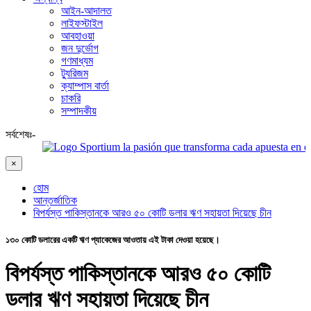
আইন-আদালত
লাইফস্টাইল
আবহাওয়া
জন দুর্ভোগ
গণমাধ্যম
ট্যুরিজম
ক্যাম্পাস বার্তা
চাকরি
সম্পাদকীয়
সর্বশেষঃ-
Sportium la pasión que transforma cada apuesta en emoción
×
হোম
আন্তর্জাতিক
বিপর্যস্ত পাকিস্তানকে আরও ৫০ কোটি ডলার ঋণ সহায়তা দিয়েছে চীন
১৩০ কোটি ডলারের একটি ঋণ প্যাকেজের আওতায় এই টাকা দেওয়া হয়েছে।
বিপর্যস্ত পাকিস্তানকে আরও ৫০ কোটি
ডলার ঋণ সহায়তা দিয়েছে চীন