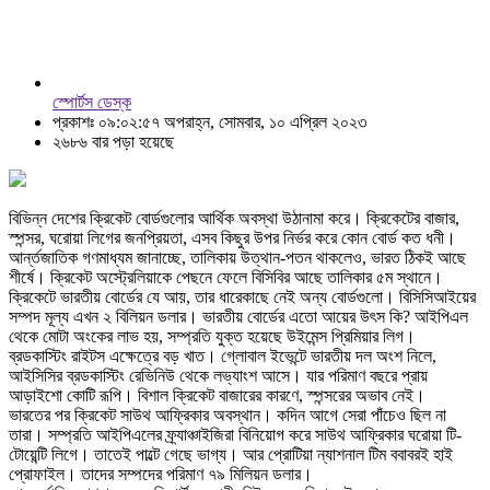
স্পোর্টস ডেস্ক
প্রকাশঃ ০৯:০২:৫৭ অপরাহ্ন, সোমবার, ১০ এপ্রিল ২০২৩
২৬৮৬ বার পড়া হয়েছে
বিভিন্ন দেশের ক্রিকেট বোর্ডগুলোর আর্থিক অবস্থা উঠানামা করে। ক্রিকেটের বাজার,
স্পন্সর, ঘরোয়া লিগের জনপ্রিয়তা, এসব কিছুর উপর নির্ভর করে কোন বোর্ড কত ধনী।
আর্ন্তজাতিক গণমাধ্যম জানাচ্ছে, তালিকায় উত্থান-পতন থাকলেও, ভারত ঠিকই আছে
শীর্ষে। ক্রিকেট অস্ট্রেলিয়াকে পেছনে ফেলে বিসিবির আছে তালিকার ৫ম স্থানে।
ক্রিকেটে ভারতীয় বোর্ডের যে আয়, তার ধারেকাছে নেই অন্য বোর্ডগুলো। বিসিসিআইয়ের
সম্পদ মূল্য এখন ২ বিলিয়ন ডলার। ভারতীয় বোর্ডের এতো আয়ের উৎস কি? আইপিএল
থেকে মোটা অংকের লাভ হয়, সম্প্রতি যুক্ত হয়েছে উইমেন্স প্রিমিয়ার লিগ।
ব্রডকাস্টিং রাইটস এক্ষেত্রে বড় খাত। গ্লোবাল ইভেন্টে ভারতীয় দল অংশ নিলে,
আইসিসির ব্রডকাস্টিং রেভিনিউ থেকে লভ্যাংশ আসে। যার পরিমাণ বছরে প্রায়
আড়াইশো কোটি রূপি। বিশাল ক্রিকেট বাজারের কারণে, স্পন্সরের অভাব নেই।
ভারতের পর ক্রিকেট সাউথ আফ্রিকার অবস্থান। কদিন আগে সেরা পাঁচেও ছিল না
তারা। সম্প্রতি আইপিএলের ফ্র্যাঞ্চাইজিরা বিনিয়োগ করে সাউথ আফ্রিকার ঘরোয়া টি-
টোয়েন্টি লিগে। তাতেই পাল্টে গেছে ভাগ্য। আর প্রোটিয়া ন্যাশনাল টিম ববাবরই হাই
প্রোফাইল। তাদের সম্পদের পরিমাণ ৭৯ মিলিয়ন ডলার।