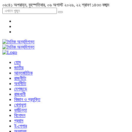
০৬:৪১ অপরাহ্ন, বৃহস্পতিবার, ০৬ অগাস্ট ২০২৬, ২২ শ্রাবণ ১৪৩৩ বঙ্গাব্দ
হোম
জাতীয়
আন্তর্জাতিক
রাজনীতি
অর্থনীতি
দেশজুড়ে
রাজধানী
বিজ্ঞান ও প্রযুক্তি
খেলাধুলা
ধর্মচিন্তা
বিনোদন
প্রবাস
ই-পেপার
অন্যান্য