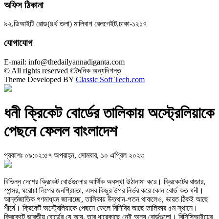
অফিস ঠিকানা
৯২,ডিআইটি রোড(৪র্থ তলা) মালিবাগ রেলগেইট,ঢাকা-১২১৭
যোগাযোগ
E-mail: info@thedailyannadiganta.com
© All rights reserved ©দৈনিক অন্যদিগন্ত
Theme Developed BY
Classic Soft Tech.com
ধনী ক্রিকেট বোর্ডের তালিকায় অস্ট্রেলিয়াকে
পেছনে ফেলল বাংলাদেশ
প্রকাশঃ ০৯:০২:৫৭ অপরাহ্ন, সোমবার, ১০ এপ্রিল ২০২৩
বিভিন্ন দেশের ক্রিকেট বোর্ডগুলোর আর্থিক অবস্থা উঠানামা করে। ক্রিকেটের বাজার,
স্পন্সর, ঘরোয়া লিগের জনপ্রিয়তা, এসব কিছুর উপর নির্ভর করে কোন বোর্ড কত ধনী।
আর্ন্তজাতিক গণমাধ্যম জানাচ্ছে, তালিকায় উত্থান-পতন থাকলেও, ভারত ঠিকই আছে
শীর্ষে। ক্রিকেট অস্ট্রেলিয়াকে পেছনে ফেলে বিসিবির আছে তালিকার ৫ম স্থানে।
ক্রিকেটে ভারতীয় বোর্ডের যে আয়, তার ধারেকাছে নেই অন্য বোর্ডগুলো। বিসিসিআইয়ের