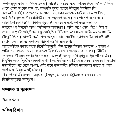
সম্পদ মূল্য এখন ২ বিলিয়ন ডলার। ভারতীয় বোর্ডের এতো আয়ের উৎস কি? আইপিএল
থেকে মোটা অংকের লাভ হয়, সম্প্রতি যুক্ত হয়েছে উইমেন্স প্রিমিয়ার লিগ।
ব্রডকাস্টিং রাইটস এক্ষেত্রে বড় খাত। গ্লোবাল ইভেন্টে ভারতীয় দল অংশ নিলে,
আইসিসির ব্রডকাস্টিং রেভিনিউ থেকে লভ্যাংশ আসে। যার পরিমাণ বছরে প্রায়
আড়াইশো কোটি রূপি। বিশাল ক্রিকেট বাজারের কারণে, স্পন্সরের অভাব নেই।
ভারতের পর ক্রিকেট সাউথ আফ্রিকার অবস্থান। কদিন আগে সেরা পাঁচেও ছিল না
তারা। সম্প্রতি আইপিএলের ফ্র্যাঞ্চাইজিরা বিনিয়োগ করে সাউথ আফ্রিকার ঘরোয়া টি-
টোয়েন্টি লিগে। তাতেই পাল্টে গেছে ভাগ্য। আর প্রোটিয়া ন্যাশনাল টিম ববাবরই হাই
প্রোফাইল। তাদের সম্পদের পরিমাণ ৭৯ মিলিয়ন ডলার।
আন্তর্জাতিক গণমাধ্যেমের রিপোর্ট অনুযায়ী, নিট মূল্যের হিসাবে ইংল্যান্ড ৩ নম্বরে ও
পাকিস্তান রয়েছে চারে। বাংলাদেশ ক্রিকেট বোর্ডের অবস্থান ৫ নম্বরে। বিসিবির
সম্পদের নিট মূল্য ৫৫ মিলিয়ন ডলার। এরপরই অবস্থান জিম্বাবুয়ে ক্রিকেট বোর্ডের।
কিছুদিন আগে দ্বিতীয় অবস্থানে থাকা অস্ট্রেলিয়ান বোর্ড নেমে গেছে ৭ নম্বরে। করোনা
মহামারীতে খরচ বেড়ে যাওয়া, সেই সাথে ব্রডকাস্টিং চুক্তির মধ্যস্থতা করতে না পারায়,
আর্থিক ক্ষতি হয় অস্ট্রেলিয়ার।
শীর্ষ দশ বোর্ডের মধ্যে ৮ নম্বরে শ্রীলঙ্কা, ৯ নম্বরে উইন্ডিজ আর সবার শেষে
নিউজিল্যান্ডের অবস্থান।
সম্পাদক ও প্রকাশক
সীমা আখতার
অফিস ঠিকানা